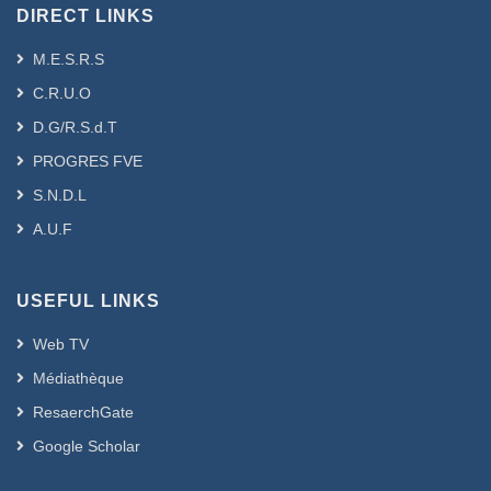
DIRECT LINKS
M.E.S.R.S
C.R.U.O
D.G/R.S.d.T
PROGRES FVE
S.N.D.L
A.U.F
USEFUL LINKS
Web TV
Médiathèque
ResaerchGate
Google Scholar