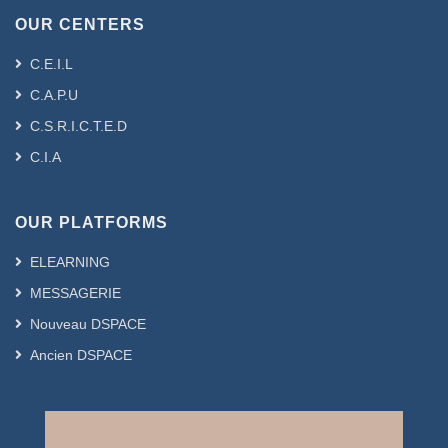
OUR CENTERS
C.E.I.L
C.A.P.U
C.S.R.I.C.T.E.D
C.I.A
OUR PLATFORMS
ELEARNING
MESSAGERIE
Nouveau DSPACE
Ancien DSPACE