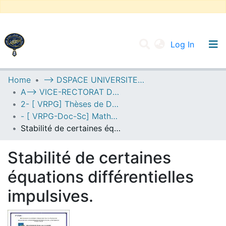
(current
Log In
UNIVERSITY OF D.L SIDI BEL ABBES
Home
--> DSPACE UNIVERSITE DJILALLI LIABES DE SIDI BEL ABBES
A--> VICE-RECTORAT DE LA POST-GRADUATION
Communities & Collections
2- [ VRPG] Thèses de Doctorat en Sciences
All of DSpace
- [ VRPG-Doc-Sc] Mathématiques --- رياضيات
Stabilité de certaines équations différentielles impulsives.
Statistics
Stabilité de certaines
équations différentielles
impulsives.