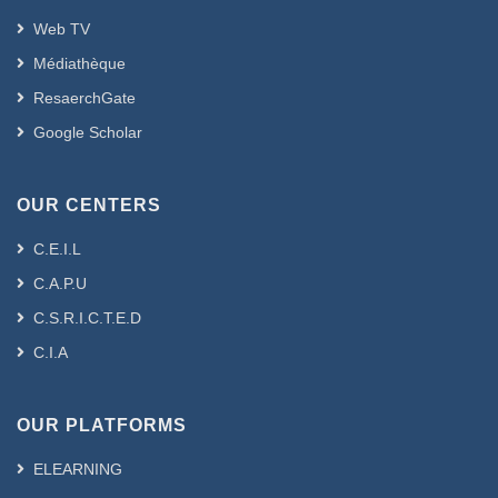
Web TV
Médiathèque
ResaerchGate
Google Scholar
OUR CENTERS
C.E.I.L
C.A.P.U
C.S.R.I.C.T.E.D
C.I.A
OUR PLATFORMS
ELEARNING