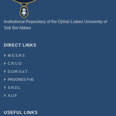
Institutional Repository of the Djillali Liabes University of
Sidi Bel Abbes
DIRECT LINKS
M.E.S.R.S
C.R.U.O
D.G/R.S.d.T
PROGRES FVE
S.N.D.L
A.U.F
USEFUL LINKS