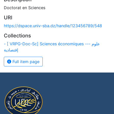
Doctorat en Sciences
URI
https://dspace.univ-sba.dz/handle/123456789/548
Collections
- [ VRPG-Doc-Sc] Sciences économiques --- علوم
إقتصادية
Full item page