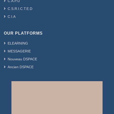
C.A.P.U
C.S.R.I.C.T.E.D
C.I.A
OUR PLATFORMS
ELEARNING
MESSAGERIE
Nouveau DSPACE
Ancien DSPACE