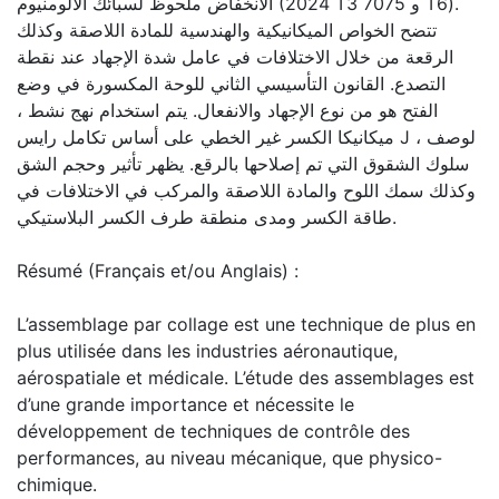
الانخفاض ملحوظ لسبائك الألومنيوم (2024 T3 و 7075 T6).
تتضح الخواص الميكانيكية والهندسية للمادة اللاصقة وكذلك
الرقعة من خلال الاختلافات في عامل شدة الإجهاد عند نقطة
التصدع. القانون التأسيسي الثاني للوحة المكسورة في وضع
الفتح هو من نوع الإجهاد والانفعال. يتم استخدام نهج نشط ،
ميكانيكا الكسر غير الخطي على أساس تكامل رايس J ، لوصف
سلوك الشقوق التي تم إصلاحها بالرقع. يظهر تأثير وحجم الشق
وكذلك سمك اللوح والمادة اللاصقة والمركب في الاختلافات في
طاقة الكسر ومدى منطقة طرف الكسر البلاستيكي.
Résumé (Français et/ou Anglais) :
L’assemblage par collage est une technique de plus en
plus utilisée dans les industries aéronautique,
aérospatiale et médicale. L’étude des assemblages est
d’une grande importance et nécessite le
développement de techniques de contrôle des
performances, au niveau mécanique, que physico-
chimique.