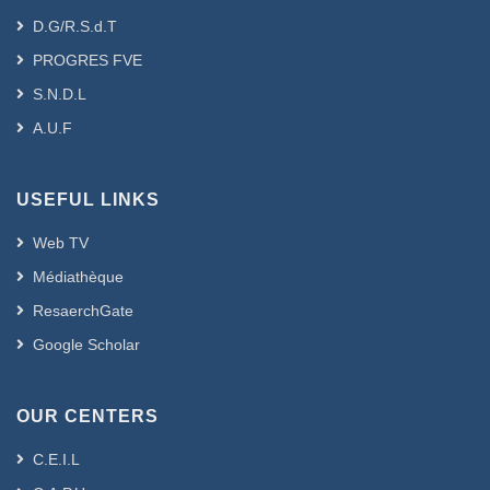
D.G/R.S.d.T
PROGRES FVE
S.N.D.L
A.U.F
USEFUL LINKS
Web TV
Médiathèque
ResaerchGate
Google Scholar
OUR CENTERS
C.E.I.L