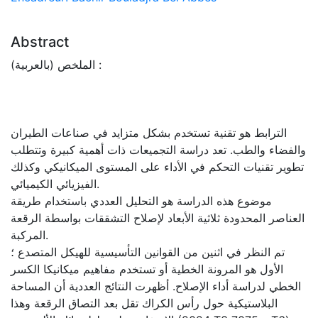
Abstract
الملخص (بالعربية) :
الترابط هو تقنية تستخدم بشكل متزايد في صناعات الطيران
والفضاء والطب. تعد دراسة التجميعات ذات أهمية كبيرة وتتطلب
تطوير تقنيات التحكم في الأداء على المستوى الميكانيكي وكذلك
الفيزيائي الكيميائي.
موضوع هذه الدراسة هو التحليل العددي باستخدام طريقة
العناصر المحدودة ثلاثية الأبعاد لإصلاح التشققات بواسطة الرقعة
المركبة.
تم النظر في اثنين من القوانين التأسيسية للهيكل المتصدع ؛
الأول هو المرونة الخطية أو تستخدم مفاهيم ميكانيكا الكسر
الخطي لدراسة أداء الإصلاح. أظهرت النتائج العددية أن المساحة
البلاستيكية حول رأس الكراك تقل بعد التصاق الرقعة وهذا