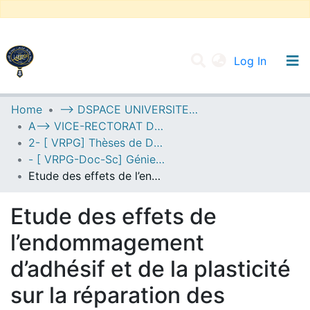
(current
Log In
UNIVERSITY OF D.L SIDI BEL ABBES
Home
--> DSPACE UNIVERSITE DJILALLI LIABES DE SIDI BEL ABBES
A--> VICE-RECTORAT DE LA POST-GRADUATION
Communities & Collections
2- [ VRPG] Thèses de Doctorat en Sciences
All of DSpace
- [ VRPG-Doc-Sc] Génie mécanique --- هندسة ميكانيكية
Etude des effets de l’endommagement d’adhésif et de la plasticité sur la réparation des structures fissurées.
Statistics
Etude des effets de
l’endommagement
d’adhésif et de la plasticité
sur la réparation des