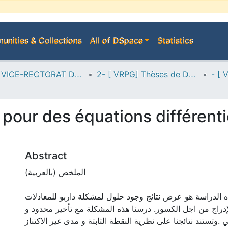
nities & Collections
All of DSpace
Statistics
A--> VICE-RECTORAT DE LA POST-GRADUATION
2- [ VRPG] Thèses de Doctorat en Sciences
pour des équations différenti
Abstract
الملخص (بالعربية)
 الدراسة هو عرض نتائج وجود حلول لمشكلة داربو للمعادلات
إدراج من اجل الكسور. درسنا هذه المشكلة مع تأخير محدود و
ئي .وتستند نتائجنا على نظرية النقطة الثابتة و مدى غير الاكتناز