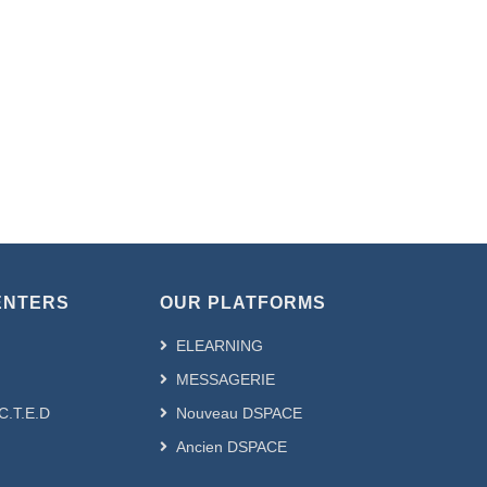
ENTERS
OUR PLATFORMS
ELEARNING
MESSAGERIE
.C.T.E.D
Nouveau DSPACE
Ancien DSPACE