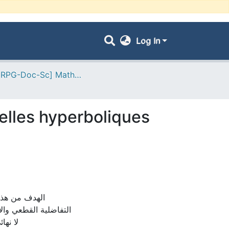
Log In
- [ VRPG-Doc-Sc] Mathématiques --- رياضيات
elles hyperboliques
الهدف من هذه
التفاضلية القطعي وال
لا نها