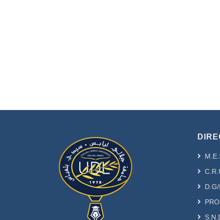
DIRE
M.E.
C.R.
D.G/
PRO
S.N.