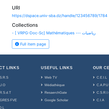
URI
https://dspace.univ-sba.dz/handle/123456789/1784
Collections
- [ VRPG-Doc-Sc] Mathématiques --- رياضيات
Full item page
CT LINKS
USEFUL LINKS
OUR C
S.R.S
Web TV
C.E.I.L
U.O
Médiathèque
C.A.P.U
R.S.d.T
ResaerchGate
C.S.R.I
GRES FVE
Google Scholar
C.I.A
D.L