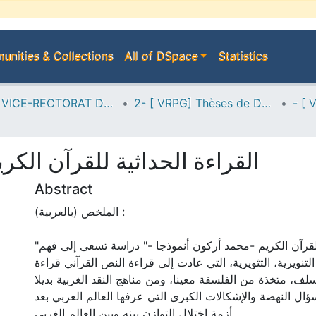
nities & Collections
All of DSpace
Statistics
A--> VICE-RECTORAT DE LA POST-GRADUATION
2- [ VRPG] Thèses de Doctorat en Sciences
القراءة الحداثية للقرآن الكر
Abstract
الملخص (بالعربية) :
"القراءة الحداثية للقرآن الكريم -محمد أركون أنموذجا -" دراسة تسعى إلى فهم
التنويرية، التثويرية، التي عادت إلى قراءة النص القرآني قراءة
لف، متخذة من الفلسفة معينا، ومن مناهج النقد الغربية بديلا
ؤال النهضة والإشكالات الكبرى التي عرفها العالم العربي بعد
أزمة اختلال التوازن بينه وبين العالم الغربي.