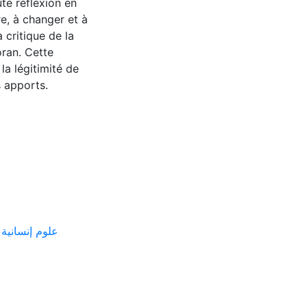
te réflexion en
re, à changer et à
 critique de la
oran. Cette
la légitimité de
 apports.
ع