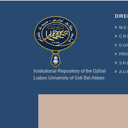
DIRE
M.E.
C.R.
D.G/
PRO
S.N.
Institutional Repository of the Djillali
A.U.
Liabes University of Sidi Bel Abbes