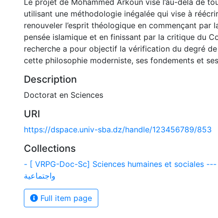
Le projet de Mohammed Arkoun vise l’au-delà de tou
utilisant une méthodologie inégalée qui vise à réécri
renouveler l’esprit théologique en commençant par la
pensée islamique et en finissant par la critique du C
recherche a pour objectif la vérification du degré de 
cette philosophie moderniste, ses fondements et ses
Description
Doctorat en Sciences
URI
https://dspace.univ-sba.dz/handle/123456789/853
Collections
- [ VRPG-Doc-Sc] Sciences humaines et sociales --- لوم إنسانية
واجتماعية
Full item page