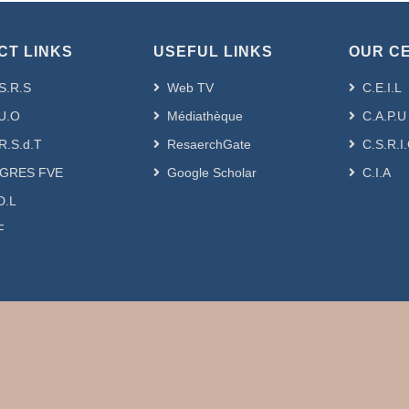
CT LINKS
USEFUL LINKS
OUR C
S.R.S
Web TV
C.E.I.L
U.O
Médiathèque
C.A.P.U
R.S.d.T
ResaerchGate
C.S.R.I
GRES FVE
Google Scholar
C.I.A
D.L
F