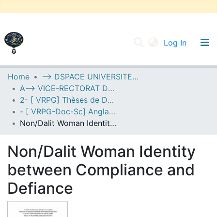
(current
Log In
UNIVERSITY OF D.L SIDI BEL ABBES
Home
--> DSPACE UNIVERSITE DJILALLI LIABES DE SIDI BEL ABBES
A--> VICE-RECTORAT DE LA POST-GRADUATION
Communities & Collections
2- [ VRPG] Thèses de Doctorat en Sciences
All of DSpace
- [ VRPG-Doc-Sc] Anglais --- إنجليزية
Non/Dalit Woman Identity between Compliance and Defiance
Statistics
Non/Dalit Woman Identity
between Compliance and
Defiance