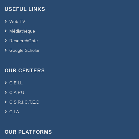
USEFUL LINKS
Web TV
Médiathèque
ResaerchGate
Google Scholar
OUR CENTERS
C.E.I.L
C.A.P.U
C.S.R.I.C.T.E.D
C.I.A
OUR PLATFORMS