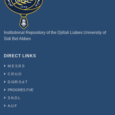
Institutional Repository of the Djillali Liabes University of
Sidi Bel Abbes
DIRECT LINKS
M.E.S.R.S
C.R.U.O
D.G/R.S.d.T
PROGRES FVE
S.N.D.L
A.U.F