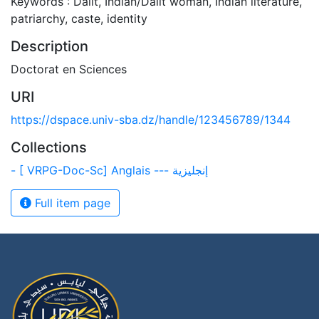
Keywords : Dalit, Indian/Dalit woman, Indian literature,
patriarchy, caste, identity
Description
Doctorat en Sciences
URI
https://dspace.univ-sba.dz/handle/123456789/1344
Collections
- [ VRPG-Doc-Sc] Anglais --- إنجليزية
Full item page