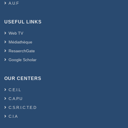
A.U.F
USEFUL LINKS
Web TV
Médiathèque
ResaerchGate
Google Scholar
OUR CENTERS
C.E.I.L
C.A.P.U
C.S.R.I.C.T.E.D
C.I.A