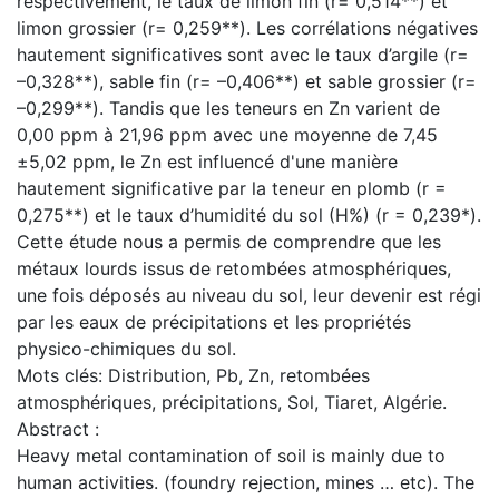
respectivement, le taux de limon fin (r= 0,514**) et
limon grossier (r= 0,259**). Les corrélations négatives
hautement significatives sont avec le taux d’argile (r=
–0,328**), sable fin (r= –0,406**) et sable grossier (r=
–0,299**). Tandis que les teneurs en Zn varient de
0,00 ppm à 21,96 ppm avec une moyenne de 7,45
±5,02 ppm, le Zn est influencé d'une manière
hautement significative par la teneur en plomb (r =
0,275**) et le taux d’humidité du sol (H%) (r = 0,239*).
Cette étude nous a permis de comprendre que les
métaux lourds issus de retombées atmosphériques,
une fois déposés au niveau du sol, leur devenir est régi
par les eaux de précipitations et les propriétés
physico-chimiques du sol.
Mots clés: Distribution, Pb, Zn, retombées
atmosphériques, précipitations, Sol, Tiaret, Algérie.
Abstract :
Heavy metal contamination of soil is mainly due to
human activities. (foundry rejection, mines … etc). The