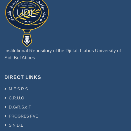
Institutional Repository of the Djillali Liabes University of
Sidi Bel Abbes
DIRECT LINKS
M.E.S.R.S
C.R.U.O
D.G/R.S.d.T
PROGRES FVE
S.N.D.L