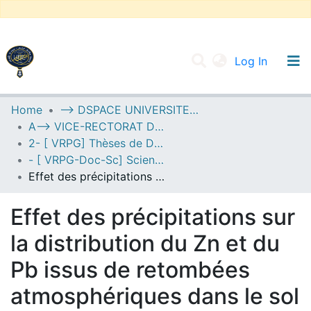
(current
Log In
UNIVERSITY OF D.L SIDI BEL ABBES
Home
--> DSPACE UNIVERSITE DJILALLI LIABES DE SIDI BEL ABBES
A--> VICE-RECTORAT DE LA POST-GRADUATION
Communities & Collections
2- [ VRPG] Thèses de Doctorat en Sciences
All of DSpace
- [ VRPG-Doc-Sc] Sciences de l'environnement --- علوم المحيط
Effet des précipitations sur la distribution du Zn et du Pb issus de retombées atmosphériques dans le sol : Cas de la fonderie de Tiaret (ALFET).
Statistics
Effet des précipitations sur
la distribution du Zn et du
Pb issus de retombées
atmosphériques dans le sol