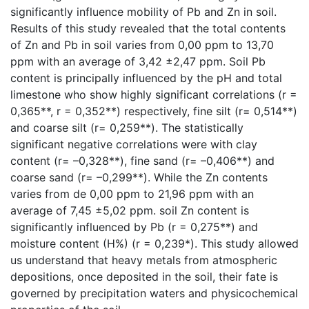
significantly influence mobility of Pb and Zn in soil.
Results of this study revealed that the total contents
of Zn and Pb in soil varies from 0,00 ppm to 13,70
ppm with an average of 3,42 ±2,47 ppm. Soil Pb
content is principally influenced by the pH and total
limestone who show highly significant correlations (r =
0,365**, r = 0,352**) respectively, fine silt (r= 0,514**)
and coarse silt (r= 0,259**). The statistically
significant negative correlations were with clay
content (r= –0,328**), fine sand (r= –0,406**) and
coarse sand (r= –0,299**). While the Zn contents
varies from de 0,00 ppm to 21,96 ppm with an
average of 7,45 ±5,02 ppm. soil Zn content is
significantly influenced by Pb (r = 0,275**) and
moisture content (H%) (r = 0,239*). This study allowed
us understand that heavy metals from atmospheric
depositions, once deposited in the soil, their fate is
governed by precipitation waters and physicochemical