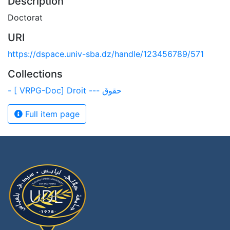
Description
Doctorat
URI
https://dspace.univ-sba.dz/handle/123456789/571
Collections
- [ VRPG-Doc] Droit --- حقوق
Full item page