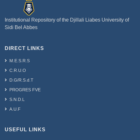
Institutional Repository of the Djillali Liabes University of
Sidi Bel Abbes
DIRECT LINKS
M.E.S.R.S
C.R.U.O
D.G/R.S.d.T
PROGRES FVE
S.N.D.L
A.U.F
USEFUL LINKS