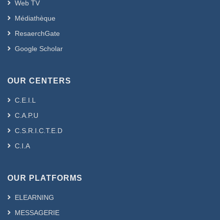
Web TV
Médiathèque
ResaerchGate
Google Scholar
OUR CENTERS
C.E.I.L
C.A.P.U
C.S.R.I.C.T.E.D
C.I.A
OUR PLATFORMS
ELEARNING
MESSAGERIE