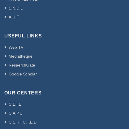
S.N.D.L
A.U.F
USEFUL LINKS
Web TV
Médiathèque
ResaerchGate
Google Scholar
OUR CENTERS
C.E.I.L
C.A.P.U
C.S.R.I.C.T.E.D