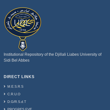
Institutional Repository of the Djillali Liabes University of
Sidi Bel Abbes
DIRECT LINKS
M.E.S.R.S
C.R.U.O
D.G/R.S.d.T
PROGRES FVE