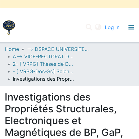
(current
Log In
UNIVERSITY OF D.L SIDI BEL ABBES
Home
--> DSPACE UNIVERSITE DJILALLI LIABES DE SIDI BEL ABBES
A--> VICE-RECTORAT DE LA POST-GRADUATION
Communities & Collections
2- [ VRPG] Thèses de Doctorat en Sciences
All of DSpace
- [ VRPG-Doc-Sc] Sciences physiques --- علوم فيزيائية
Investigations des Propriétés Structurales, Electroniques et Magnétiques de BP, GaP, AlP et InP dopés par V, Cr, Mn et Fe.
Statistics
Investigations des
Propriétés Structurales,
Electroniques et
Magnétiques de BP, GaP,