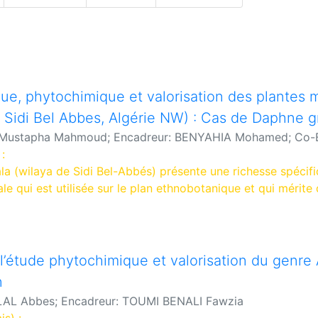
ue, phytochimique et valorisation des plantes 
e Sidi Bel Abbes, Algérie NW) : Cas de Daphne g
 Mustapha Mahmoud
;
Encadreur: BENYAHIA Mohamed
;
Co-
:
la (wilaya de Sidi Bel-Abbés) présente une richesse spécif
le qui est utilisée sur le plan ethnobotanique et qui mérite d
tique et ce pour un développement durable.
t une espèce qui en fait partie, connue pour son importanc
 le maintien de la biodiversité, dont sa richesse en principe
èrent des vertus thérapeutiques, méritant d’être étudiée et v
 l’étude phytochimique et valorisation du genre
eurs caractéristiques phytochimiques, leur profil chimique e
n
ut déduire son intérêt industriel, tout en proposant sa dome
LAL Abbes
;
Encadreur: TOUMI BENALI Fawzia
s industrielles.
s) :