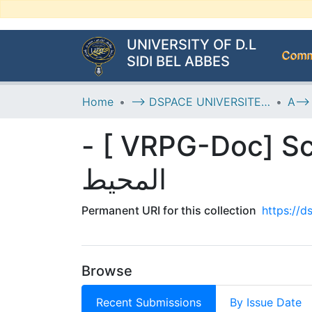
UNIVERSITY OF D.L
Commu
SIDI BEL ABBES
Home
--> DSPACE UNIVERSITE DJILALLI LIABES DE SIDI BEL ABBES
- [ VRPG-Doc] Scie
المحيط
Permanent URI for this collection
https://
Browse
Recent Submissions
By Issue Date