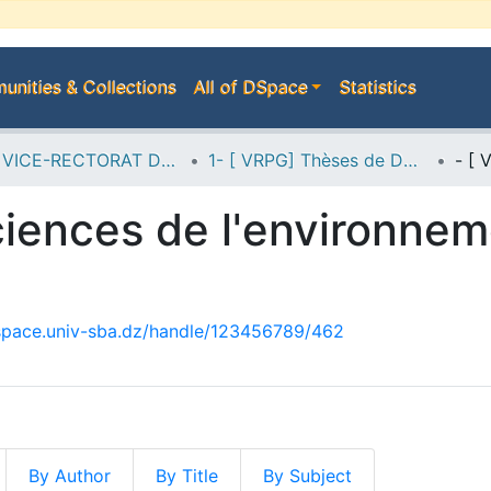
nities & Collections
All of DSpace
Statistics
A--> VICE-RECTORAT DE LA POST-GRADUATION
1- [ VRPG] Thèses de Doctorat
nces de l'environnement 
dspace.univ-sba.dz/handle/123456789/462
By Author
By Title
By Subject