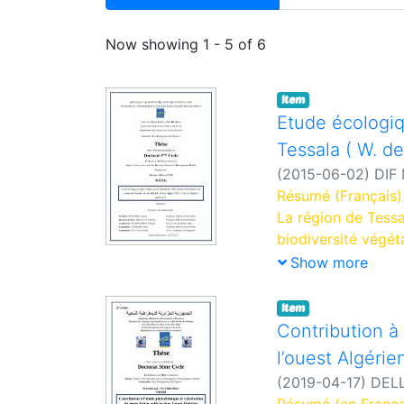
Recent Submissions
Now showing
1 - 5 of 6
Item
Etude écologiq
Tessala ( W. d
(
2015-06-02
)
DIF
Fouzia
Résumé (Français) 
La région de Tessa
biodiversité végéta
surtout pharmaceu
Show more
Daphne gnidium, es
grand intérêt dans
Item
naturelles lui conf
Contribution à
détermination de l
l’ouest Algérie
partir de là, on pe
(
2019-04-17
)
DEL
champs des culture
Résumé (en Françai