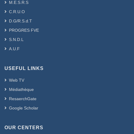
M.E.S.R.S
C.R.U.O
D.G/R.S.d.T
PROGRES FVE
S.N.D.L
A.U.F
USEFUL LINKS
Web TV
Médiathèque
ResaerchGate
Google Scholar
OUR CENTERS