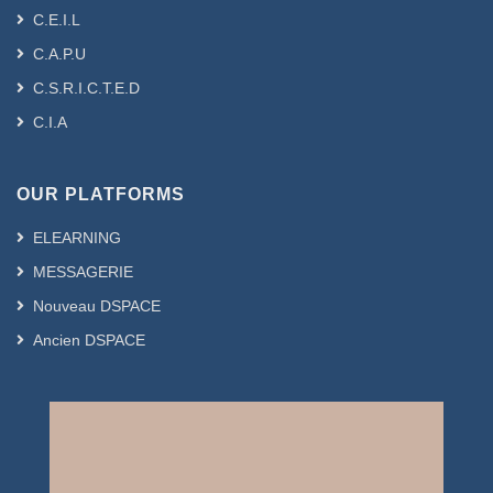
C.E.I.L
C.A.P.U
C.S.R.I.C.T.E.D
C.I.A
OUR PLATFORMS
ELEARNING
MESSAGERIE
Nouveau DSPACE
Ancien DSPACE