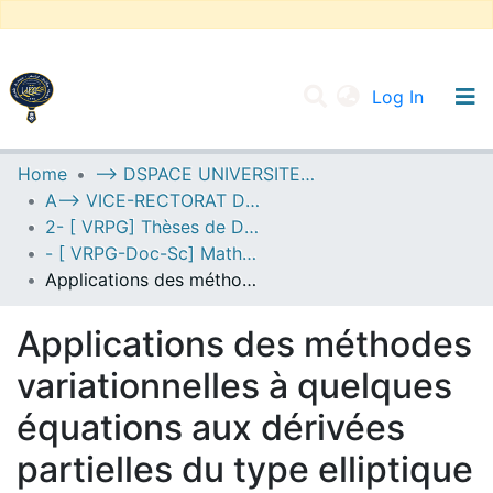
(current
Log In
UNIVERSITY OF D.L SIDI BEL ABBES
Home
--> DSPACE UNIVERSITE DJILALLI LIABES DE SIDI BEL ABBES
A--> VICE-RECTORAT DE LA POST-GRADUATION
Communities & Collections
2- [ VRPG] Thèses de Doctorat en Sciences
All of DSpace
- [ VRPG-Doc-Sc] Mathématiques --- رياضيات
Applications des méthodes variationnelles à quelques équations aux dérivées partielles du type elliptique
Statistics
Applications des méthodes
variationnelles à quelques
équations aux dérivées
partielles du type elliptique