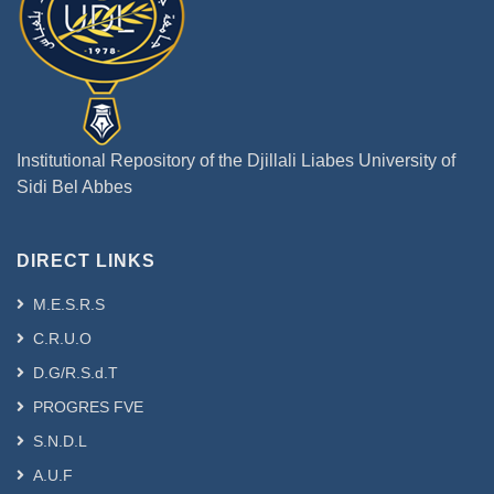
Institutional Repository of the Djillali Liabes University of
Sidi Bel Abbes
DIRECT LINKS
M.E.S.R.S
C.R.U.O
D.G/R.S.d.T
PROGRES FVE
S.N.D.L
A.U.F