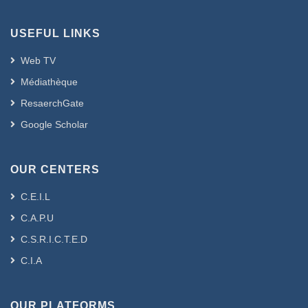
USEFUL LINKS
Web TV
Médiathèque
ResaerchGate
Google Scholar
OUR CENTERS
C.E.I.L
C.A.P.U
C.S.R.I.C.T.E.D
C.I.A
OUR PLATFORMS