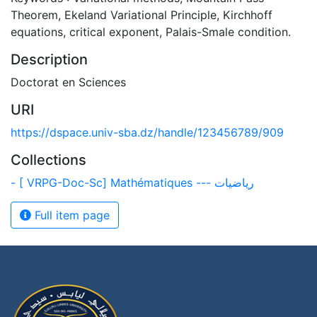
Theorem, Ekeland Variational Principle, Kirchhoff
equations, critical exponent, Palais-Smale condition.
Description
Doctorat en Sciences
URI
https://dspace.univ-sba.dz/handle/123456789/909
Collections
- [ VRPG-Doc-Sc] Mathématiques --- رياضيات
Full item page