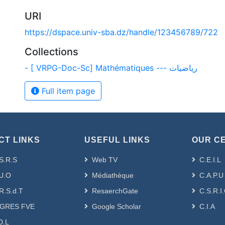
URI
https://dspace.univ-sba.dz/handle/123456789/722
Collections
- [ VRPG-Doc-Sc] Mathématiques --- رياضيات
Full item page
CT LINKS
USEFUL LINKS
OUR C
S.R.S
Web TV
C.E.I.L
U.O
Médiathèque
C.A.P.U
R.S.d.T
ResaerchGate
C.S.R.I
GRES FVE
Google Scholar
C.I.A
D.L