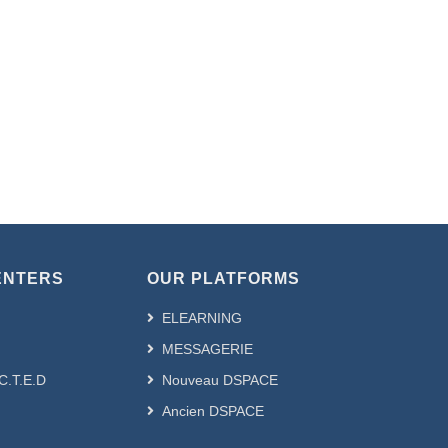
ENTERS
OUR PLATFORMS
ELEARNING
MESSAGERIE
.C.T.E.D
Nouveau DSPACE
Ancien DSPACE