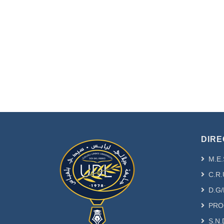
DIRE
M.E.
C.R.
D.G/
PRO
S.N.