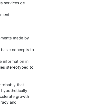
es services de
ement
vements made by
 basic concepts to
 information in
ties stereotyped to
probably that
hypothetically
ccelerate growth
uracy and