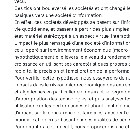
vécu.
Ces tics ont bouleversé les sociétés et ont changé l
basiques vers une société d’information.
En effet, ces sociétés développés se basent sur l’in
vie quotidienne, et passent à partir des plus simples 
état matériel stéréotypé à un aspect virtuel interactif
L’impact le plus remarqué d’une société d’informatio
celui opéré sur l’environnement économique (macro e
hypothétiquement elle lèvera le niveau du rendement
croissance en utilisant ses caractéristiques propres 
rapidité, la précision et l’amélioration de la performa
Pour vérifier cette hypothèse, nous essayerons de n
impacts dans le niveau microéconomique des entrep
et algériennes en particulier en mesurant le degré de 
d’appropriation des technologies, et puis analyser le
utilisation sur les performances et aboutir enfin à m
d’impact sur la concurrence et faire ainsi accéder l’en
mondialisation en se basant sur ses qualités de pén
Pour aboutir à cet objectif, nous proposerons une é