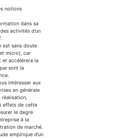
es notions
formation dans sa
des activités d’un
.
n est sans doute
t micro), car
 et accélérera la
que sont la
nce.
ous intéresser aux
rises en générale
réalisation,
s effets de cette
esurer le degré
treprise à la
étration de marché.
tude empirique d’un