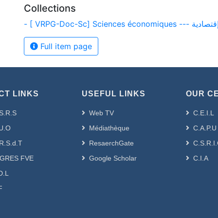
Collections
- [ VRPG-Doc-Sc] Sciences écono
Full item page
CT LINKS
USEFUL LINKS
OUR C
S.R.S
Web TV
C.E.I.L
U.O
Médiathèque
C.A.P.U
R.S.d.T
ResaerchGate
C.S.R.I
GRES FVE
Google Scholar
C.I.A
D.L
F