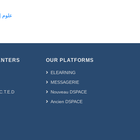
miques --- علوم إقتصادية
ENTERS
OUR PLATFORMS
ELEARNING
MESSAGERIE
.C.T.E.D
Nouveau DSPACE
Ancien DSPACE