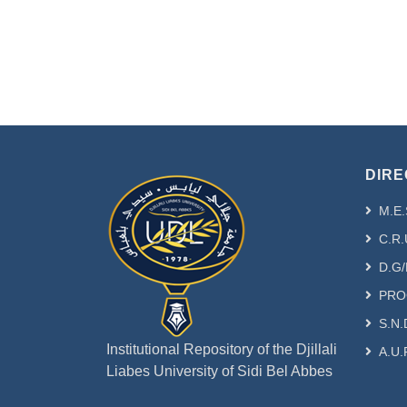
DIRE
M.E.
C.R.
D.G/
PRO
S.N.
Institutional Repository of the Djillali
A.U.
Liabes University of Sidi Bel Abbes