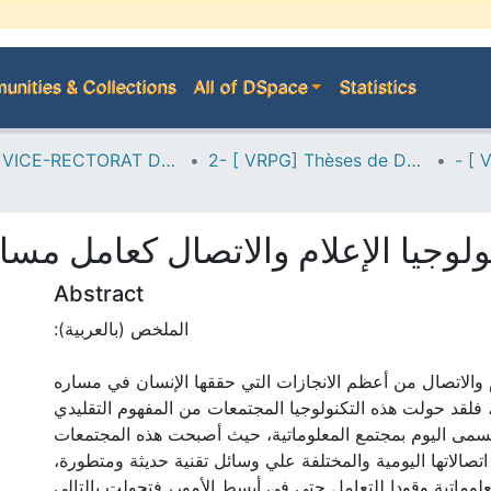
nities & Collections
All of DSpace
Statistics
A--> VICE-RECTORAT DE LA POST-GRADUATION
2- [ VRPG] Thèses de Doctorat en Sciences
ولوجيا الإعلام والاتصال كعامل م
Abstract
:الملخص (بالعربية)
ام والاتصال من أعظم الانجازات التي حققها الإنسان في مساره
 فلقد حولت هذه التكنولوجيا المجتمعات من المفهوم التقليدي
يسمى اليوم بمجتمع المعلوماتية، حيث أصبحت هذه المجتمعات
اتصالاتها اليومية والمختلفة علي وسائل تقنية حديثة ومتطورة
علوماتية وقودا للتعامل حتى في أبسط الأمور، فتحولت بالتالي