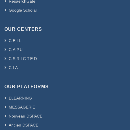
ResaerchGate
Google Scholar
OUR CENTERS
C.E.I.L
C.A.P.U
C.S.R.I.C.T.E.D
C.I.A
OUR PLATFORMS
ELEARNING
MESSAGERIE
Nouveau DSPACE
Ancien DSPACE