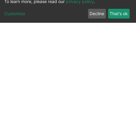
To learn more, please read our
privacy policy
.
Customize
Decline
That's ok