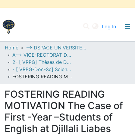
(current
Log In
UNIVERSITY OF D.L SIDI BEL ABBES
Home
--> DSPACE UNIVERSITE DJILALLI LIABES DE SIDI BEL ABBES
A--> VICE-RECTORAT DE LA POST-GRADUATION
Communities & Collections
2- [ VRPG] Thèses de Doctorat en Sciences
All of DSpace
- [ VRPG-Doc-Sc] Sciences humaines et sociales --- علوم إنسانية واجتماعية
FOSTERING READING MOTIVATION The Case of First -Year –Students of English at Djillali Liabes University Sidi-bel-Abbes
Statistics
FOSTERING READING
MOTIVATION The Case of
First -Year –Students of
English at Djillali Liabes