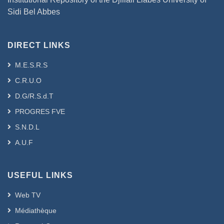
Sidi Bel Abbes
DIRECT LINKS
M.E.S.R.S
C.R.U.O
D.G/R.S.d.T
PROGRES FVE
S.N.D.L
A.U.F
USEFUL LINKS
Web TV
Médiathèque