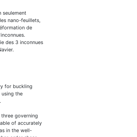
n seulement
es nano-feuillets,
déformation de
'inconnues.
rie des 3 inconnues
Navier.
ry for buckling
 using the
.
 three governing
pable of accurately
as in the well-