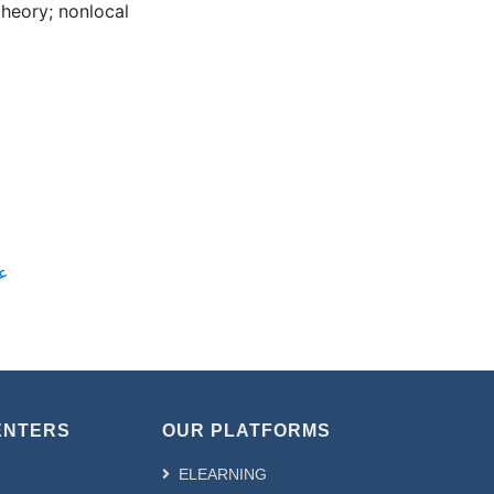
heory; nonlocal
علوم 
ENTERS
OUR PLATFORMS
ELEARNING