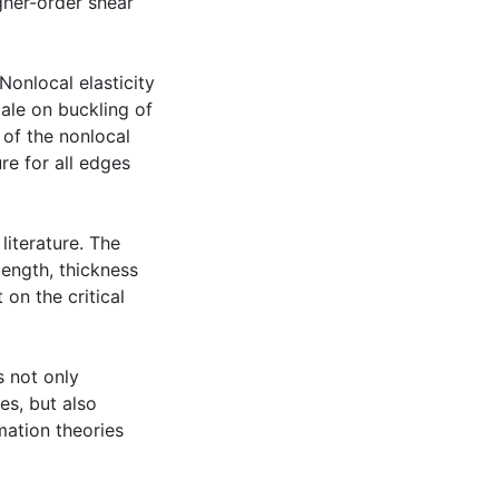
gher-order shear
 Nonlocal elasticity
cale on buckling of
 of the nonlocal
re for all edges
literature. The
length, thickness
on the critical
s not only
es, but also
mation theories