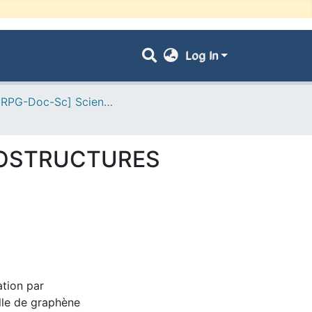
Log In
- [ VRPG-Doc-Sc] Sciences physiques --- علوم فيزيائية
NOSTRUCTURES
ation par
lle de graphène