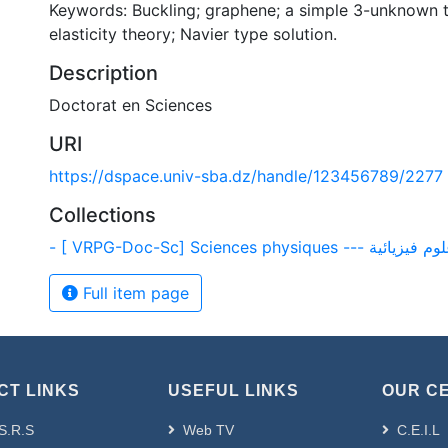
Keywords: Buckling; graphene; a simple 3-unknown t
elasticity theory; Navier type solution.
Description
Doctorat en Sciences
URI
https://dspace.univ-sba.dz/handle/123456789/2277
Collections
- [ VRPG-Doc-Sc] Sciences physiques --- فيزيائية
Full item page
CT LINKS
USEFUL LINKS
OUR C
S.R.S
Web TV
C.E.I.L