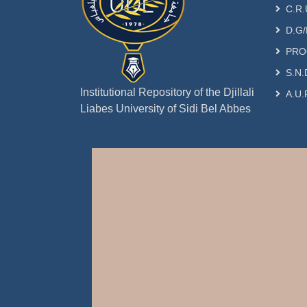
C.R.
D.G/
PRO
S.N.
Institutional Repository of the Djillali
A.U.
Liabes University of Sidi Bel Abbes