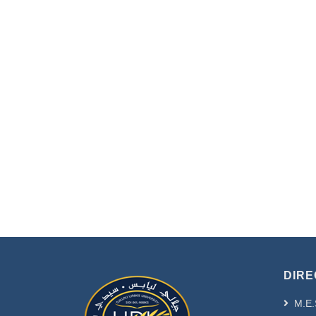
DIRE
M.E.