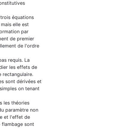
onstitutives
 trois équations
mais elle est
formation par
ement de premier
llement de l'ordre
pas requis. La
dier les effets de
 rectangulaire.
s sont dérivées et
 simples on tenant
s les théories
 du paramètre non
e et l'effet de
e flambage sont