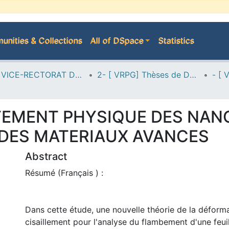
nities & Collections
All of DSpace
Statistics
A--> VICE-RECTORAT DE LA POST-GRADUATION
2- [ VRPG] Thèses de Doctorat en Sciences
EMENT PHYSIQUE DES NA
 DES MATERIAUX AVANCES
Abstract
Résumé (Français ) :
Dans cette étude, une nouvelle théorie de la déform
cisaillement pour l'analyse du flambement d'une feui