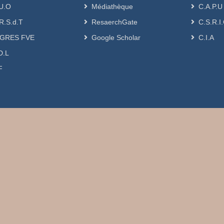
U.O
Médiathèque
C.A.P.U
R.S.d.T
ResaerchGate
C.S.R.I
GRES FVE
Google Scholar
C.I.A
D.L
F