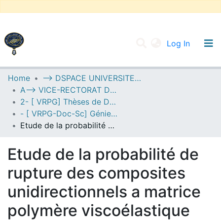
(current
Log In
UNIVERSITY OF D.L SIDI BEL ABBES
Home
--> DSPACE UNIVERSITE DJILALLI LIABES DE SIDI BEL ABBES
A--> VICE-RECTORAT DE LA POST-GRADUATION
Communities & Collections
2- [ VRPG] Thèses de Doctorat en Sciences
All of DSpace
- [ VRPG-Doc-Sc] Génie civil --- هندسة مدنية
Etude de la probabilité de rupture des composites unidirectionnels a matrice polymère viscoélastique
Statistics
Etude de la probabilité de
rupture des composites
unidirectionnels a matrice
polymère viscoélastique