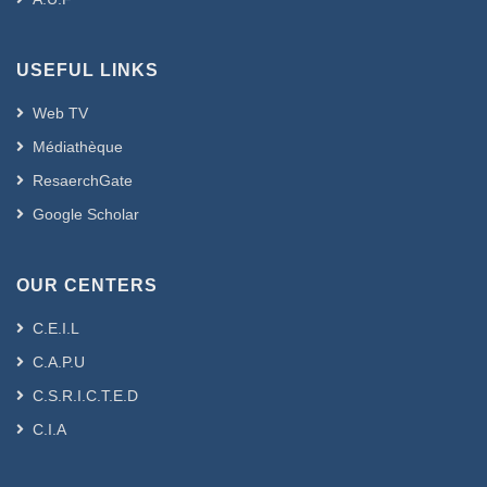
USEFUL LINKS
Web TV
Médiathèque
ResaerchGate
Google Scholar
OUR CENTERS
C.E.I.L
C.A.P.U
C.S.R.I.C.T.E.D
C.I.A