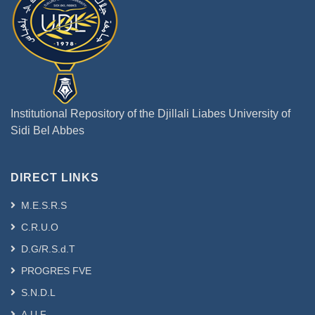
Institutional Repository of the Djillali Liabes University of
Sidi Bel Abbes
DIRECT LINKS
M.E.S.R.S
C.R.U.O
D.G/R.S.d.T
PROGRES FVE
S.N.D.L
A.U.F