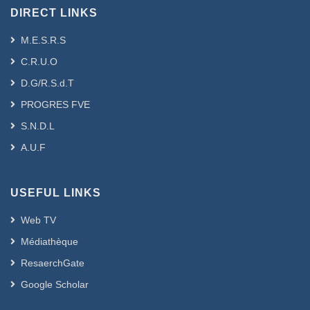
DIRECT LINKS
M.E.S.R.S
C.R.U.O
D.G/R.S.d.T
PROGRES FVE
S.N.D.L
A.U.F
USEFUL LINKS
Web TV
Médiathèque
ResaerchGate
Google Scholar