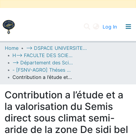
(current
Log In
UNIVERSITY OF D.L SIDI BEL ABBES
Home
--> DSPACE UNIVERSITE DJILALLI LIABES DE SIDI BEL ABBES
H--> FACULTE DES SCIENCES DE LA NATURE ET DE LA VIE
Communities & Collections
--> Département des Sciences de l’Agronomie
All of DSpace
- [FSNV-AGRO] Théses de Master II
Contribution a l’étude et a la valorisation du Semis direct sous climat semi-aride de la zone De sidi bel abbes
Statistics
Contribution a l’étude et a
la valorisation du Semis
direct sous climat semi-
aride de la zone De sidi bel