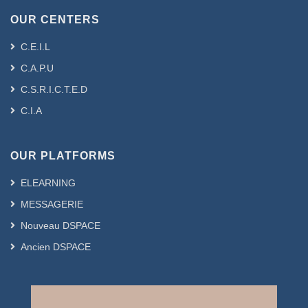
OUR CENTERS
C.E.I.L
C.A.P.U
C.S.R.I.C.T.E.D
C.I.A
OUR PLATFORMS
ELEARNING
MESSAGERIE
Nouveau DSPACE
Ancien DSPACE