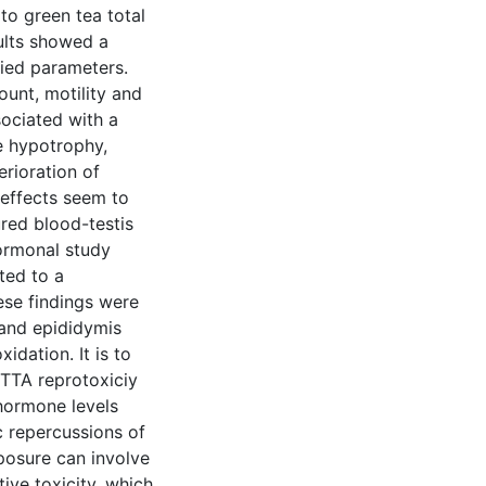
to green tea total
sults showed a
died parameters.
unt, motility and
sociated with a
ue hypotrophy,
rioration of
 effects seem to
red blood-testis
hormonal study
ted to a
hese findings were
 and epididymis
xidation. It is to
 TTA reprotoxiciy
 hormone levels
c repercussions of
posure can involve
ive toxicity, which