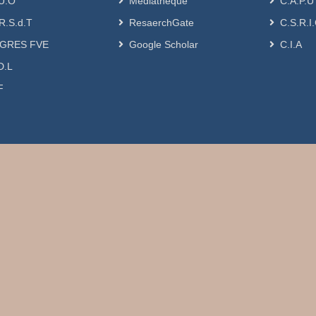
U.O
Médiathèque
C.A.P.U
R.S.d.T
ResaerchGate
C.S.R.I
GRES FVE
Google Scholar
C.I.A
D.L
F