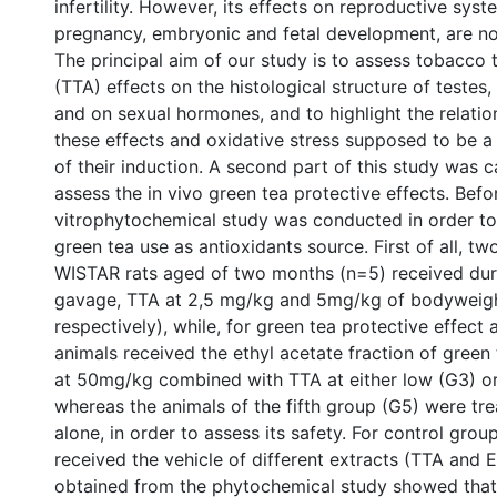
infertility. However, its effects on reproductive sys
pregnancy, embryonic and fetal development, are no
The principal aim of our study is to assess tobacco t
(TTA) effects on the histological structure of teste
and on sexual hormones, and to highlight the relati
these effects and oxidative stress supposed to be 
of their induction. A second part of this study was c
assess the in vivo green tea protective effects. Befor
vitrophytochemical study was conducted in order to
green tea use as antioxidants source. First of all, t
WISTAR rats aged of two months (n=5) received dur
gavage, TTA at 2,5 mg/kg and 5mg/kg of bodyweig
respectively), while, for green tea protective effect
animals received the ethyl acetate fraction of green
at 50mg/kg combined with TTA at either low (G3) or
whereas the animals of the fifth group (G5) were tr
alone, in order to assess its safety. For control grou
received the vehicle of different extracts (TTA and E
obtained from the phytochemical study showed tha