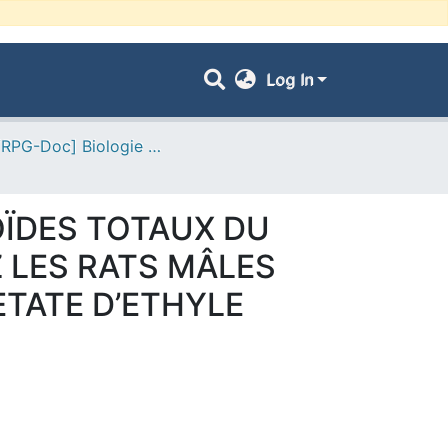
Log In
- [ VRPG-Doc] Biologie --- بيولوجيا
OÏDES TOTAUX DU
 LES RATS MÂLES
ETATE D’ETHYLE