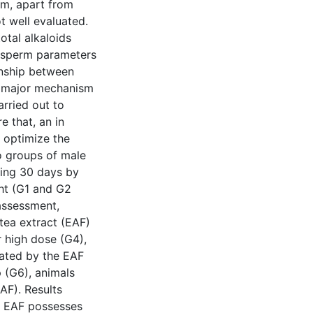
tem, apart from
t well evaluated.
otal alkaloids
s, sperm parameters
onship between
a major mechanism
arried out to
e that, an in
 optimize the
wo groups of male
ing 30 days by
ht (G1 and G2
 assessment,
 tea extract (EAF)
 high dose (G4),
eated by the EAF
p (G6), animals
AF). Results
t EAF possesses