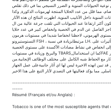
ض نوعية الحيوانات المنوية و الضرر النسيجي بما في ذلك تقلص
ام، مما قلل من عدد الخلايا المنتجة لهرمونات الذكورة, وكذا
ت المنوية داخل الأنابيب المنوية. اظهرت النتائج ان هذه الآثار
ن تكون أكثر ارتفاعا عند الحيوانات التي تلقت جرعة عالية من ال
جز الفاصل عن الدم في الخصية وانخفاض كبير في عدد خلايا
ستوى الهرموني، لاحظنا انخفاضا شديدا في مستويات هرمون
التستوستيرونو FSH ، مرتبطابزيادة في نسبة LH. وقد تم ارجاع هذه التأثيرات على
ة إلى انخفاض في نشاط مضادات الأكسدة على مستوى الخصية
والبربخ وزيادة في مستويات TBARS,كما ان استخدامالFAE قد قلل إلى حد كبير
ثار مع الحفاظ شبه الكامل على مختلف الوظائف الإنجابية.من
 قد تبين انهذه الاخيرة ليس لها اي آثار جانبيةعلى عمل الجهاز
ناسلي, مما يؤكد فعاليتها في التصدي لأثار التبغ على هذا الاخير
---------------------------------------------------------
------
Résumé (Français et/ou Anglais) :
Tobacco is one of the most susceptible agents that