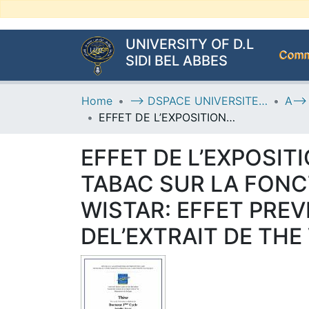
UNIVERSITY OF D.L
Commu
SIDI BEL ABBES
Home
--> DSPACE UNIVERSITE DJILALLI LIABES DE SIDI BEL ABBES
EFFET DE L’EXPOSITION CHRONIQUE AUX ALCALOÏDES TOTAUX DU TABAC SUR LA FONCTION REPRODUCTRICE CHEZ LES RATS MÂLES WISTAR: EFFET PREVENTIF DE LA FRACTION D’ACETATE D’ETHYLE DEL’EXTRAIT DE THE VERT
EFFET DE L’EXPOSI
TABAC SUR LA FONC
WISTAR: EFFET PREV
DEL’EXTRAIT DE THE