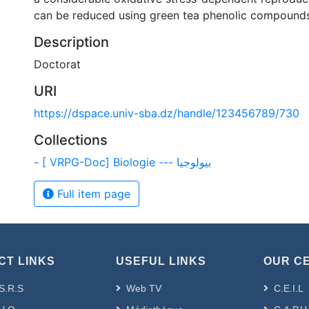
can be reduced using green tea phenolic compounds
Description
Doctorat
URI
https://dspace.univ-sba.dz/handle/123456789/730
Collections
- [ VRPG-Doc] Biologie --- بيولوجيا
Full item page
CT LINKS
USEFUL LINKS
OUR C
S.R.S
Web TV
C.E.I.L