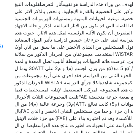
ان الهدف من وراء هذه الدراسة هو تقييمآثار التعرضلقلويدات التبغ 
ركيز على الخصوبة والقدرة الإنجابية، و نخص بالذكر الاثر على
خصية، نوعية الحيوانات المنوية ومستويات الهرمونات الجنسية
ا للصلة التي قد تكون بين الاثار السالفة الذكر و حالة الاجهاد
لمفترض أن تكون الآلية الرئيسية لمثل هذه الاثار. احتوت هذه
لدراسة ايضا على جزء ثان خصص لدراسة تأثير المواد المضادة
B)
فينول المستخلص من الشاي الأخضر على ما سبق من اثار. أولا
استخدمت مجموعتان من الجرذان الذكور من سلالة WISTAR (ع = 5) يبلغ متوسط
ن. عرضت هاته الحيوانات بواسطة أنابيب تصل المعدة و لمدة
30 يوما لATT بتركيز 2.5 ملغ / كغ 5 مغ/كغ من وزن الجسم (م1 و م2 على
ما الجزء الثاني من الدراسة, فقد اجري على أربع مجموعات من
الجرذان الذكور WISTAR خصصت احداها كمجموعة شاهدةلكلا جزأي الدراسة
(انات هذه المجموعة المركب المستعمل لإذابة المستخلصات فيما
تلقت المجموعات الثلاث الأخرىالFAE بتركيز 50مغ / كغ بمعية جرعة منخفضة
(م3) وجرعة عالية (م4) من الATT، في حين أن حيوانات (م5) كانت تعالج
بالFAE فقط. أظهرت الدراسة ان جزءا واحدا من مستخلص الشاي الاخضر و الذي
هو جزء خلات الإيثيل (FAE) لديه أقوىنشاط مضاد للأكسدة وقد تم اختياره بناء على
ذلكلإجراءالدراسة على الحيوانات. اظهرت نتائج هذه الدراسةايضا ان ال
ف النواحي وفقاللجرعة المقدمة في معظم الاحيان.اهم هاته