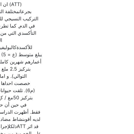
(ATT)
بجرعاتمختلفة الت
التركيب النسيجي لل
في الدم, كما تطرقن
التأكسدي التي من ا
ا
للأكسدةكالبولي،
أعمارهم شهرين كاملي
التوالي). و ا
م6). تلقت حيو
ATT قد اثر
على الخصوبة من مختل