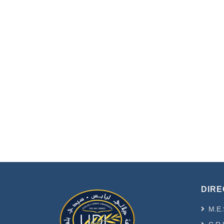
DIRE
M.E.