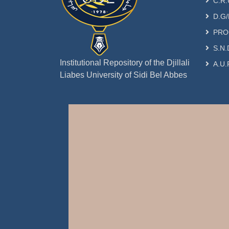
C.R.
D.G/
PRO
S.N.
Institutional Repository of the Djillali
A.U.
Liabes University of Sidi Bel Abbes