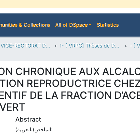
nities & Collections
All of DSpace
Statistics
A--> VICE-RECTORAT DE LA POST-GRADUATION
1- [ VRPG] Thèses de Doctorat
TION CHRONIQUE AUX ALCAL
TION REPRODUCTRICE CHEZ
ENTIF DE LA FRACTION D’AC
 VERT
Abstract
الملخص(بالعربية):