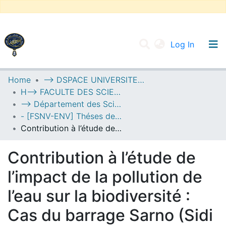
(current
Log In
UNIVERSITY OF D.L SIDI BEL ABBES
Home
--> DSPACE UNIVERSITE DJILALLI LIABES DE SIDI BEL ABBES
H--> FACULTE DES SCIENCES DE LA NATURE ET DE LA VIE
Communities & Collections
--> Département des Sciences de l’Environnement
All of DSpace
- [FSNV-ENV] Théses de Master II
Contribution à l’étude de l’impact de la pollution de l’eau sur la biodiversité : Cas du barrage Sarno (Sidi Bel Abbes)
Statistics
Contribution à l’étude de
l’impact de la pollution de
l’eau sur la biodiversité :
Cas du barrage Sarno (Sidi