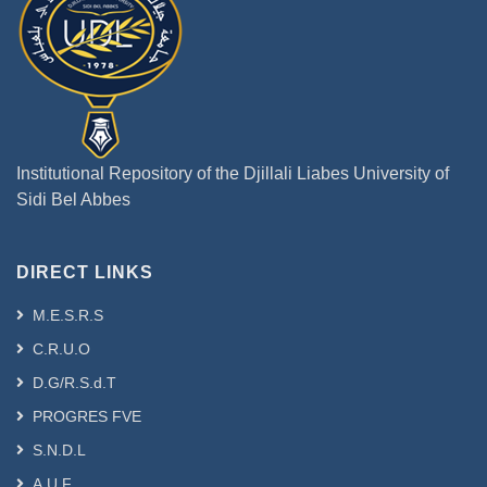
Institutional Repository of the Djillali Liabes University of
Sidi Bel Abbes
DIRECT LINKS
M.E.S.R.S
C.R.U.O
D.G/R.S.d.T
PROGRES FVE
S.N.D.L
A.U.F