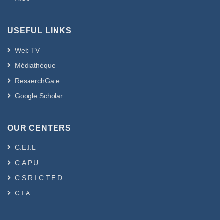
USEFUL LINKS
Web TV
Médiathèque
ResaerchGate
Google Scholar
OUR CENTERS
C.E.I.L
C.A.P.U
C.S.R.I.C.T.E.D
C.I.A