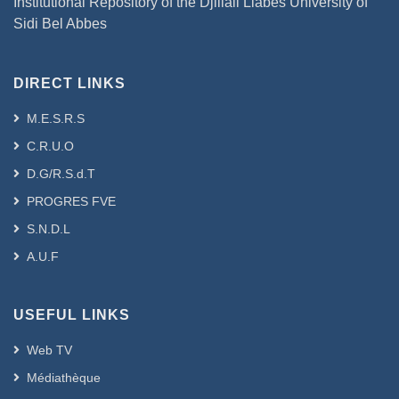
Institutional Repository of the Djillali Liabes University of
Sidi Bel Abbes
DIRECT LINKS
M.E.S.R.S
C.R.U.O
D.G/R.S.d.T
PROGRES FVE
S.N.D.L
A.U.F
USEFUL LINKS
Web TV
Médiathèque