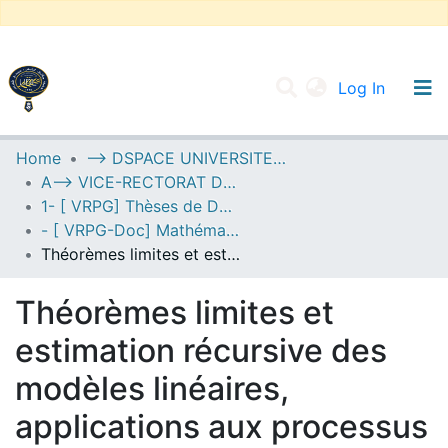
(current
Log In
UNIVERSITY OF D.L SIDI BEL ABBES
Home
--> DSPACE UNIVERSITE DJILALLI LIABES DE SIDI BEL ABBES
A--> VICE-RECTORAT DE LA POST-GRADUATION
Communities & Collections
1- [ VRPG] Thèses de Doctorat
All of DSpace
- [ VRPG-Doc] Mathématiques --- رياضيات
Théorèmes limites et estimation récursive des modèles linéaires, applications aux processus autorégressifs
Statistics
Théorèmes limites et
estimation récursive des
modèles linéaires,
applications aux processus