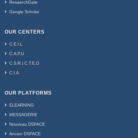
ResaerchGate
Google Scholar
OUR CENTERS
C.E.I.L
C.A.P.U
C.S.R.I.C.T.E.D
C.I.A
OUR PLATFORMS
ELEARNING
MESSAGERIE
Nouveau DSPACE
Ancien DSPACE