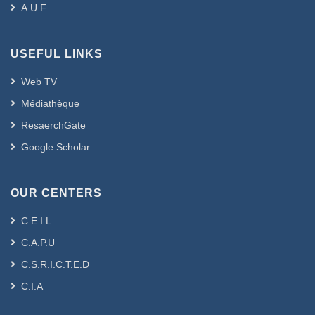
A.U.F
USEFUL LINKS
Web TV
Médiathèque
ResaerchGate
Google Scholar
OUR CENTERS
C.E.I.L
C.A.P.U
C.S.R.I.C.T.E.D
C.I.A