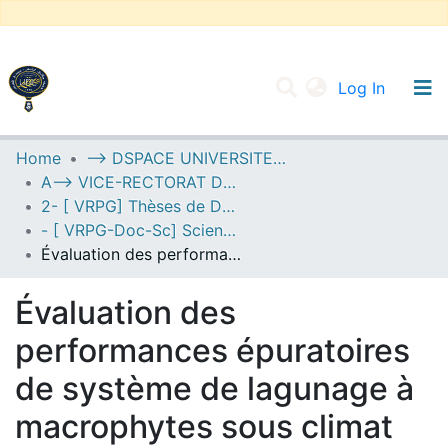
(current
Log In
UNIVERSITY OF D.L SIDI BEL ABBES
Home
--> DSPACE UNIVERSITE DJILALLI LIABES DE SIDI BEL ABBES
A--> VICE-RECTORAT DE LA POST-GRADUATION
Communities & Collections
2- [ VRPG] Thèses de Doctorat en Sciences
All of DSpace
- [ VRPG-Doc-Sc] Sciences de l'environnement --- علوم المحيط
Évaluation des performances épuratoires de système de lagunage à macrophytes sous climat aride cas de la wilaya de Naâma
Statistics
Évaluation des
performances épuratoires
de système de lagunage à
macrophytes sous climat