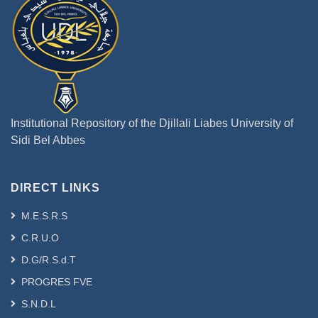
Institutional Repository of the Djillali Liabes University of
Sidi Bel Abbes
DIRECT LINKS
M.E.S.R.S
C.R.U.O
D.G/R.S.d.T
PROGRES FVE
S.N.D.L