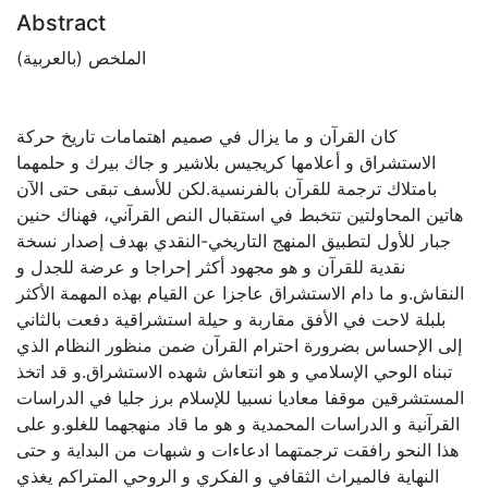
Abstract
الملخص (بالعربية)
كان القرآن و ما يزال في صميم اهتمامات تاريخ حركة
الاستشراق و أعلامها كريجيس بلاشير و جاك بيرك و حلمهما
بامتلاك ترجمة للقرآن بالفرنسية.لكن للأسف تبقى حتى الآن
هاتين المحاولتين تتخبط في استقبال النص القرآني، فهناك حنين
جبار للأول لتطبيق المنهج التاريخي-النقدي بهدف إصدار نسخة
نقدية للقرآن و هو مجهود أكثر إحراجا و عرضة للجدل و
النقاش.و ما دام الاستشراق عاجزا عن القيام بهذه المهمة الأكثر
بلبلة لاحت في الأفق مقاربة و حيلة استشراقية دفعت بالثاني
إلى الإحساس بضرورة احترام القرآن ضمن منظور النظام الذي
تبناه الوحي الإسلامي و هو انتعاش شهده الاستشراق.و قد اتخذ
المستشرقين موقفا معاديا نسبيا للإسلام برز جليا في الدراسات
القرآنية و الدراسات المحمدية و هو ما قاد منهجهما للغلو.و على
هذا النحو رافقت ترجمتهما ادعاءات و شبهات من البداية و حتى
النهاية فالميراث الثقافي و الفكري و الروحي المتراكم يغذي