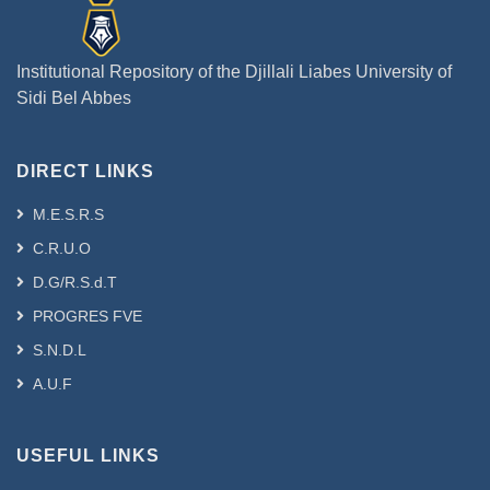
Institutional Repository of the Djillali Liabes University of
Sidi Bel Abbes
DIRECT LINKS
M.E.S.R.S
C.R.U.O
D.G/R.S.d.T
PROGRES FVE
S.N.D.L
A.U.F
USEFUL LINKS