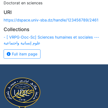
Doctorat en sciences
URI
https://dspace.univ-sba.dz/handle/123456789/2461
Collections
- [ VRPG-Doc-Sc] Sciences humaines et sociales ---
علوم إنسانية واجتماعية
Full item page