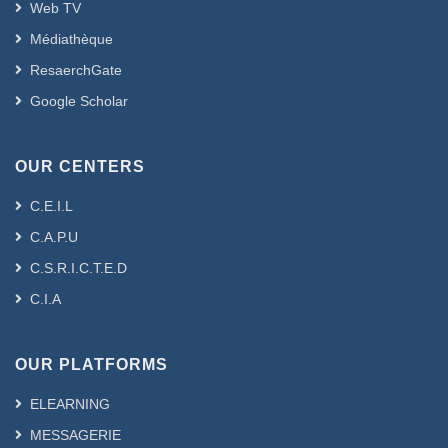
Web TV
Médiathèque
ResaerchGate
Google Scholar
OUR CENTERS
C.E.I.L
C.A.P.U
C.S.R.I.C.T.E.D
C.I.A
OUR PLATFORMS
ELEARNING
MESSAGERIE