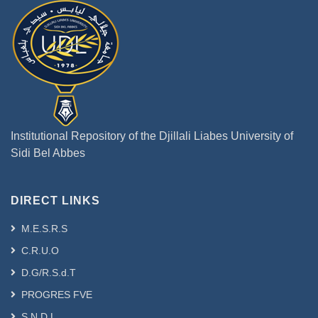
Institutional Repository of the Djillali Liabes University of
Sidi Bel Abbes
DIRECT LINKS
M.E.S.R.S
C.R.U.O
D.G/R.S.d.T
PROGRES FVE
S.N.D.L