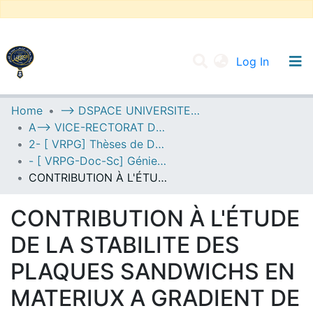
(current
Log In
UNIVERSITY OF D.L SIDI BEL ABBES
Home
--> DSPACE UNIVERSITE DJILALLI LIABES DE SIDI BEL ABBES
A--> VICE-RECTORAT DE LA POST-GRADUATION
Communities & Collections
2- [ VRPG] Thèses de Doctorat en Sciences
All of DSpace
- [ VRPG-Doc-Sc] Génie civil --- هندسة مدنية
CONTRIBUTION À L'ÉTUDE DE LA STABILITE DES PLAQUES SANDWICHS EN MATERIUX A GRADIENT DE PROPRIETE TYPE FGM
Statistics
CONTRIBUTION À L'ÉTUDE
DE LA STABILITE DES
PLAQUES SANDWICHS EN
MATERIUX A GRADIENT DE