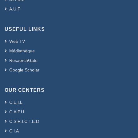
A.U.F
USEFUL LINKS
Web TV
Médiathèque
ResaerchGate
Google Scholar
OUR CENTERS
C.E.I.L
C.A.P.U
C.S.R.I.C.T.E.D
C.I.A