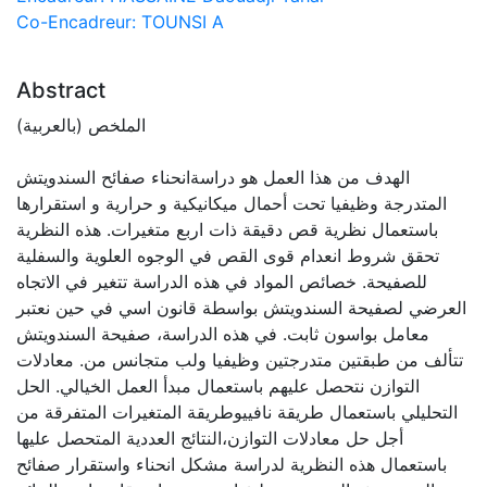
Co-Encadreur: TOUNSI A
Abstract
الملخص (بالعربية)
الهدف من هذا العمل هو دراسةانحناء صفائح السندويتش
المتدرجة وظيفيا تحت أحمال ميكانيكية و حرارية و استقرارها
باستعمال نظرية قص دقيقة ذات اربع متغيرات. هذه النظرية
تحقق شروط انعدام قوى القص في الوجوه العلوية والسفلية
للصفيحة. خصائص المواد في هذه الدراسة تتغير في الاتجاه
العرضي لصفيحة السندويتش بواسطة قانون اسي في حين نعتبر
معامل بواسون ثابت. في هذه الدراسة، صفيحة السندويتش
تتألف من طبقتين متدرجتين وظيفيا ولب متجانس من. معادلات
التوازن نتحصل عليهم باستعمال مبدأ العمل الخيالي. الحل
التحليلي باستعمال طريقة نافييوطريقة المتغيرات المتفرقة من
أجل حل معادلات التوازن،النتائج العددية المتحصل عليها
باستعمال هذه النظرية لدراسة مشكل انحناء واستقرار صفائح