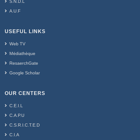
S.N.D.L
A.U.F
USEFUL LINKS
Web TV
Médiathèque
ResaerchGate
Google Scholar
OUR CENTERS
C.E.I.L
C.A.P.U
C.S.R.I.C.T.E.D
C.I.A