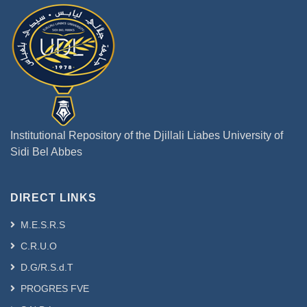
Institutional Repository of the Djillali Liabes University of
Sidi Bel Abbes
DIRECT LINKS
M.E.S.R.S
C.R.U.O
D.G/R.S.d.T
PROGRES FVE