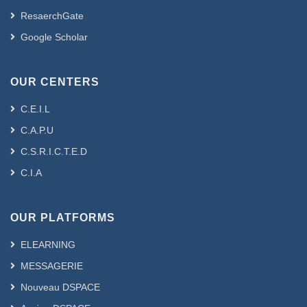
ResaerchGate
Google Scholar
OUR CENTERS
C.E.I.L
C.A.P.U
C.S.R.I.C.T.E.D
C.I.A
OUR PLATFORMS
ELEARNING
MESSAGERIE
Nouveau DSPACE