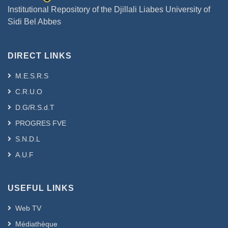
Institutional Repository of the Djillali Liabes University of
Sidi Bel Abbes
DIRECT LINKS
M.E.S.R.S
C.R.U.O
D.G/R.S.d.T
PROGRES FVE
S.N.D.L
A.U.F
USEFUL LINKS
Web TV
Médiathèque