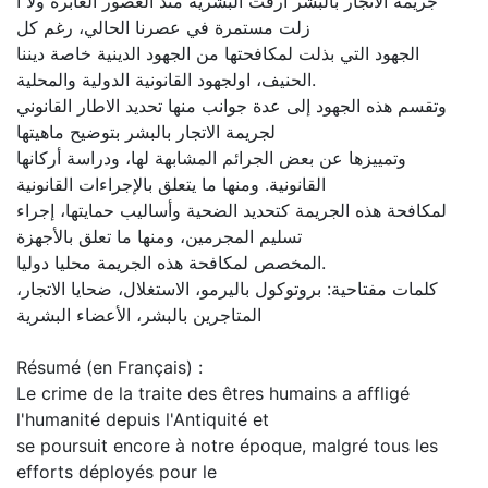
جريمة الاتجار بالبشر أرقت البشرية منذ العصور الغابرة ولا ا
زلت مستمرة في عصرنا الحالي، رغم كل
الجهود التي بذلت لمكافحتها من الجهود الدينية خاصة ديننا
الحنيف، اولجهود القانونية الدولية والمحلية.
وتقسم هذه الجهود إلى عدة جوانب منها تحديد الاطار القانوني
لجريمة الاتجار بالبشر بتوضيح ماهيتها
وتمييزها عن بعض الجرائم المشابهة لها، ودراسة أركانها
القانونية. ومنها ما يتعلق بالإجراءات القانونية
لمكافحة هذه الجريمة كتحديد الضحية وأساليب حمايتها، إجراء
تسليم المجرمين، ومنها ما تعلق بالأجهزة
المخصص لمكافحة هذه الجريمة محليا دوليا.
كلمات مفتاحية: بروتوكول باليرمو، الاستغلال، ضحايا الاتجار،
المتاجرين بالبشر، الأعضاء البشرية
Résumé (en Français) :
Le crime de la traite des êtres humains a affligé
l'humanité depuis l'Antiquité et
se poursuit encore à notre époque, malgré tous les
efforts déployés pour le