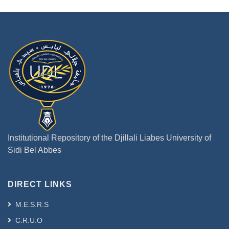
Institutional Repository of the Djillali Liabes University of
Sidi Bel Abbes
DIRECT LINKS
M.E.S.R.S
C.R.U.O