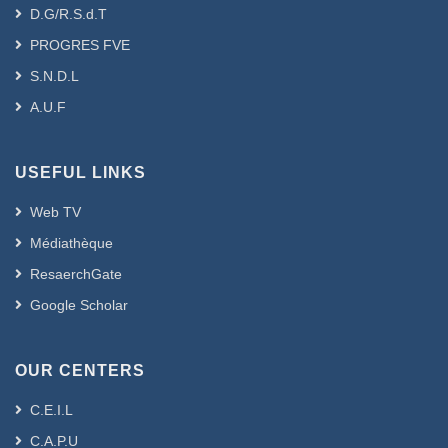
D.G/R.S.d.T
PROGRES FVE
S.N.D.L
A.U.F
USEFUL LINKS
Web TV
Médiathèque
ResaerchGate
Google Scholar
OUR CENTERS
C.E.I.L
C.A.P.U