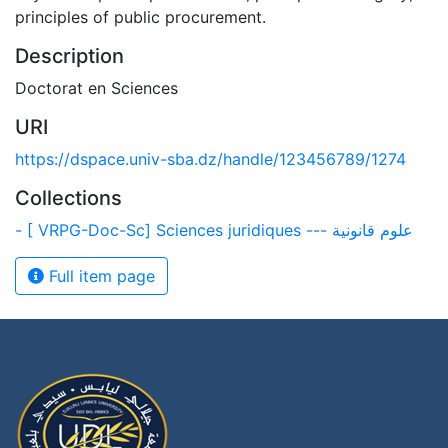
principles of public procurement.
Description
Doctorat en Sciences
URI
https://dspace.univ-sba.dz/handle/123456789/1274
Collections
- [ VRPG-Doc-Sc] Sciences juridiques --- علوم قانونية
Full item page