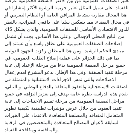
تعتبر الصفقات العمومية من بين الأكثر الأنشطة الحكومية عرضة
للفساد. على سبيل المثال تعتبر جريمة الرشوة الأكثر إنتشارا في
هذا المجال مقارنة بنشاط المرافق العامة أو النظام الضريبي أو
في مجال القضاء. مما ينعكس سلبا على دافعي الضرائب، بالنظر
للدور الاقتصادي الأساسي للصفقات العمومية، والذي يشكل 15٪
من الناتج المحلي الإجمالي. وعلى هذا الأساس، يجب أن تشمل
إصلاحات الصفقات العمومية على نطاق واسع وأن تستند إلى
مبادئ الحكم الرشيد، ومن هذا المنطلق ركزت الجهود الدولية،
بما في ذلك الجزائر على عملية إصلاح الطلب العمومي، في
جميع مراحل الصفقة العمومية بدءا من مرحلة الإعداد إلى غاية
مرحلة تنفيذ الصفقة. وفي هذا الإطار، ندعو المشرع لعدم إغفال
الاصلاحات والتي تمس الاجراءات الاستثنائية والمتمثلة في
الصفقات الاستعجالية والعقود المتعلقة بالدفاع الوطني. وبالتالي،
تقدم هذه الدراسة نظرة عامة تهدف إلى تعزيز النزاهة في جميع
مراحل الصفقة العمومية من مرحلة تقييم الاحتياجات إلى غاية
تنفيذ العقود. من خلال عرض مؤشرات تطبيقية لكيفية تطوير
المتعامل المتعاقد والمصلحة المتعاقدة بالاعتماد على الخبرات
السابقة لأعوان المصالح المتعاقدة والمتخصصين في الرقابة
والمنافسة ومكافحة الفساد.