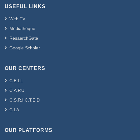
USEFUL LINKS
Web TV
Médiathèque
ResaerchGate
Google Scholar
OUR CENTERS
C.E.I.L
C.A.P.U
C.S.R.I.C.T.E.D
C.I.A
OUR PLATFORMS