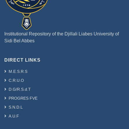
Institutional Repository of the Djillali Liabes University of
Sidi Bel Abbes
DIRECT LINKS
M.E.S.R.S
C.R.U.O
D.G/R.S.d.T
PROGRES FVE
S.N.D.L
A.U.F