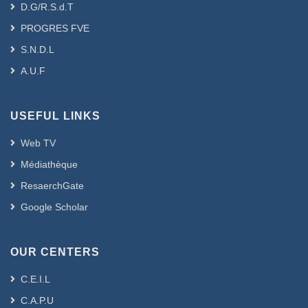
D.G/R.S.d.T
PROGRES FVE
S.N.D.L
A.U.F
USEFUL LINKS
Web TV
Médiathèque
ResaerchGate
Google Scholar
OUR CENTERS
C.E.I.L
C.A.P.U