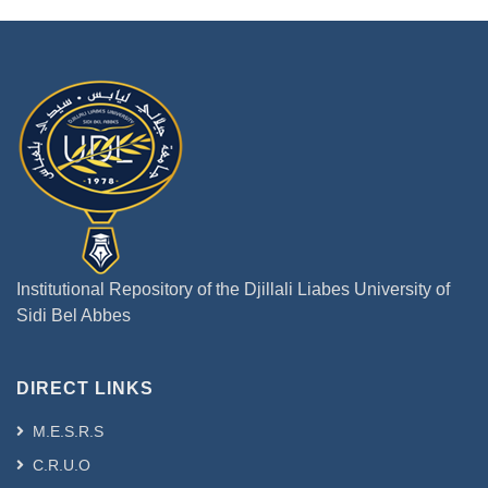
Institutional Repository of the Djillali Liabes University of
Sidi Bel Abbes
DIRECT LINKS
M.E.S.R.S
C.R.U.O