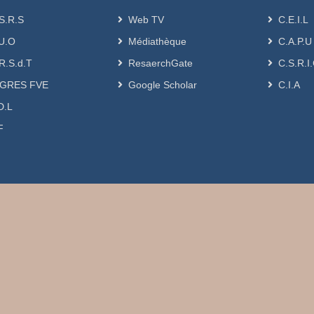
S.R.S
Web TV
C.E.I.L
U.O
Médiathèque
C.A.P.U
R.S.d.T
ResaerchGate
C.S.R.I
GRES FVE
Google Scholar
C.I.A
D.L
F