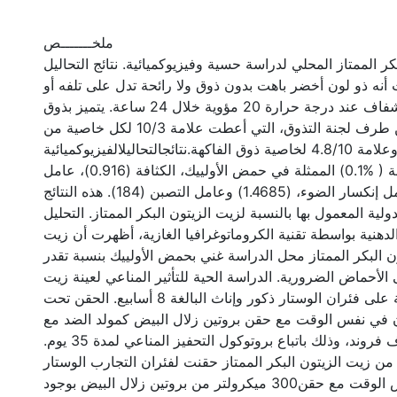
ملخـــــــص
ر الممتاز المحلي لدراسة حسية وفيزيوكميائية. نتائج التحاليل
أنه ذو لون أخضر باهت بدون ذوق ولا رائحة تدل على تلفه أو
فساده، مع مظهر شفاف عند درجة حرارة 20 مؤوية خلال 24 ساعة. يتميز بذوق
مر لاذع مثبت من طرف لجنة التذوق، التي أعطت علامة 10/3 لكل خاصية من
الخواص السابقة وعلامة 4.8/10 لخاصية ذوق الفاكهة.نتائجالتحاليلالفيزيوكميائية
المتمثلة في الحموضة ( %0.1) الممثلة في حمض الأولييك، الكثافة (0.916)، عامل
البيروكسيد (4)، عامل إنكسار الضوء، (1.4685) وعامل التصبن (184). هذه النتائج
ولية المعمول بها بالنسبة لزيت الزيتون البكر الممتاز. التحليل
دهنية بواسطة تقنية الكروماتوغرافيا الغازية، أظهرت أن زيت
ون البكر الممتاز محل الدراسة غني بحمض الأولييك بنسبة تقدر
لى الأحماض الضرورية. الدراسة الحية للتأثير المناعي لعينة زيت
الزيتون قيد الدراسة على فئران الوستار ذكور وإناث البالغة 8 أسابيع. الحقن تحت
ن في نفس الوقت مع حقن بروتين زلال البيض كمولد الضد مع
وجود أو بدون مضاف فروند، وذلك باتباع بروتوكول التحفيز المناعي لمدة 35 يوم.
كرولتر من زيت الزيتون البكر الممتاز حقنت لفئران التجارب الوستار
ذكورا وإناثا في نفس الوقت مع حقن300 ميكرولتر من بروتين زلال البيض بوجود