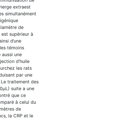
’immunisation de
vierge extraest
les simultanément
tigénique
diamètre de
 est supérieur à
insi d’une
lles témoins
 aussi une
jection d’huile
urchez les rats
aduisant par une
 Le traitement des
0µL) suite a une
ontré que ce
omparé à celui du
amètres de
cs, la CRP et le