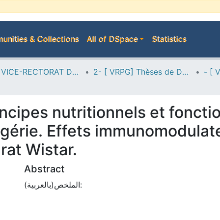
nities & Collections
All of DSpace
Statistics
A--> VICE-RECTORAT DE LA POST-GRADUATION
2- [ VRPG] Thèses de Doctorat en Sciences
cipes nutritionnels et fonction
Algérie. Effets immunomodulate
rat Wistar.
Abstract
الملخص(بالعربية):