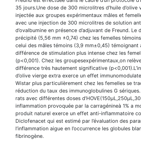
Freund est effectuée dans le cadre d’un protocole d
35 jours.Une dose de 300 microlitres d’huile d’olive 
injectée aux groupes expérimentaux mâles et femel
avec une injection de 300 microlitres de solution an
d’ovalbumine en présence d’adjuvant de Freund. Le 
précipité (5,56 mm ±0,74) chez les femelles témoins
celui des mâles témoins (3,9 mm±0,45) témoignant a
différence de stimulation plus intense chez les feme
(p<0,001). Chez les groupesexpérimentaux,on relève
différence très hautement significative (p<0,001).L’in
d’olive vierge extra exerce un effet immunomodulate
Wistar plus particulièrement chez les femelles se tr
réduction du taux des immunoglobulines G sériques.
rats avec différentes doses d’HOVE(150µL,250µL,30
inflammation provoquée par la carragénineà 1% a m
produit naturel exerce un effet anti-inflammatoire c
Diclofenacet qui est estimé par l’évaluation des par
l’inflammation aigue en l’occurrence les globules blan
fibrinogène.