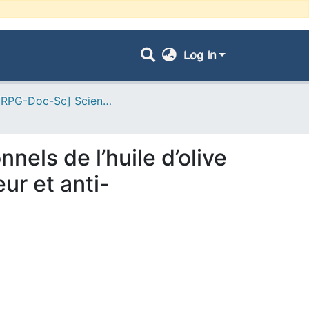
Log In
- [ VRPG-Doc-Sc] Sciences biologiques --- علوم بيولوجية
nels de l’huile d’olive
ur et anti-