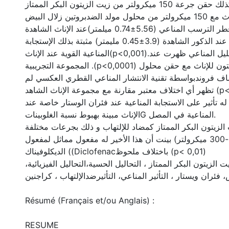
مضاف فروند. كذلك حقن جرعة 150 ميكرولتر من زيت الزيتون البكر الممتاز
لفئران الوستار إناث مع 150 ميكرولتر من محلول مولد الضدبروتين زلال البيض
بدون مضاف فروند. قطر الترسب المناعي (5.56±0.74 ميلمتر)عند الإناث الشاهدة
أكبر من نظيره عند الذكور الشاهدة (3.9±0.45 مليمتر) مثبتة بذلك الإستجابة
المناعية القوية عند الإناث(p<0,001).نفس النتائج للتحليل المناعي ظهرت عند
المجموعة التجريبية .(p<0,0001) نتائج حقن زيت الزيتون للإناث مع حقن محلول
ف فروندبواسطة تقنية الانتشار المناعي القطري العكسي لم
تظهر أي اختلاف معتبر مقارنة مع مجموعة الإناث الشاهد (p< 0,001).حقن زيت
 له تأثير على الاستجابة المناعية عند فئران الوستار خاصة عند
الإناث مبينة بهبوط نسبة الغلوبيناتG المناعية في المصل.
لزيتون البكر الممتاز كمضاد للإلتهاب و ذلك بجرعات مختلفة
(150-250-300 ميكرولتر) بينت أن هذا الأخير له مفعول مماثل لمفعول
الديكلوفيناك ((Diclofenacباختلاف ملحوظ (p< 0,01)
يت الزيتون البكر الممتاز ، التحاليل الحسية،التحاليل الفيزيائية
، فئران ويستار ، التأثير المناعي، التأثيرضدالإلتهاب ، كراجنين
Résumé (Français et/ou Anglais) :
RESUME