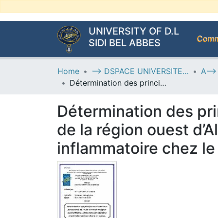
UNIVERSITY OF D.L
Commu
SIDI BEL ABBES
Home
--> DSPACE UNIVERSITE DJILALLI LIABES DE SIDI BEL ABBES
Détermination des principes nutritionnels et fonctionnels de l’huile d’olive de la région ouest d’Algérie. Effets immunomodulateur et anti-inflammatoire chez le rat Wistar.
Détermination des prin
de la région ouest d’
inflammatoire chez le 