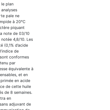
 le plan
 analyses
rte pale ne
limpide à 20°C
ctère piquant
la note de 03/10
e notée 4,8/10. Les
té (0,1% d’acide
l’indice de
) sont conformes
btenu par
sse équivalente à
ensables, et en
xprimée en acide
ice de cette huile
és de 8 semaines.
xtra en
ans adjuvant de