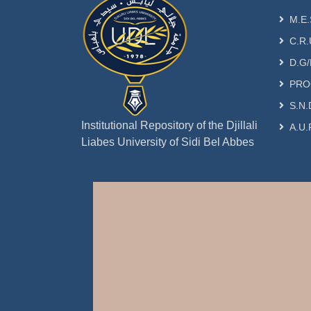
M.E.
C.R.
D.G/
PRO
S.N.
Institutional Repository of the Djillali
A.U.
Liabes University of Sidi Bel Abbes