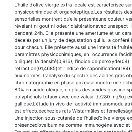
L’huile d’olive vierge extra locale est caractérisée sur
physicochimique et organoleptique.Les résultats des
sensorielles montrent qu’elle présenteune couleur ve
révélant ni gout ni odeur d’altérationavec unaspect 
pendant 24h. Elle présente une amertume et un cara
décelés par un jury de dégustation qui lui a conféré 
pour chacun. Elle présente aussi une intensité fruité
paramètres physicochimiques, en l’occurrence l’acidi
oléique), la densité(0,916), l’indice de peroxyde(04), 
réfraction(01,4685)et l’indice de saponification(184
aux normes. L’analyse du spectre des acides gras o
chromatographie en phase gazeuse montre une riche
80% en acide oléique, en plus des acides gras indisp
polyphénols totaux avec une valeur de280 mg/kg e
gallique.L’étude in vivo de l’activité immunomodulatr
est effectuéechezles rats Wistarmâles et femellesâg
Une injection sous-cutanée de l’huiled’olive vierge e
présenced’ovalbumine comme immunogène avec et s