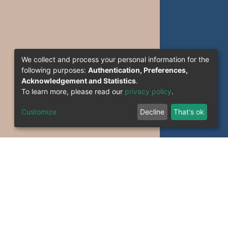
We collect and process your personal information for the
following purposes:
Authentication, Preferences,
Acknowledgement and Statistics
.
To learn more, please read our
privacy policy
.
Customize
Decline
That's ok