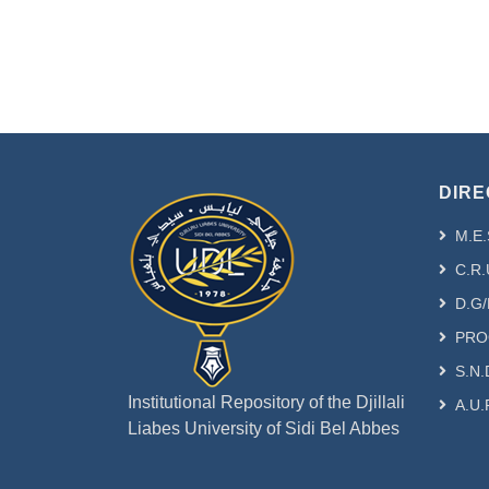
DIRE
M.E.
C.R.
D.G/
PRO
S.N.
Institutional Repository of the Djillali
A.U.
Liabes University of Sidi Bel Abbes