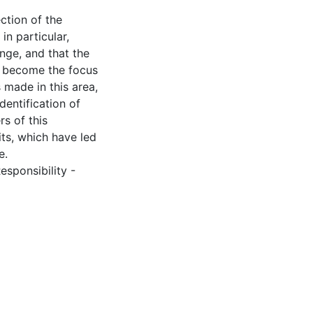
ection of the
in particular,
ange, and that the
as become the focus
 made in this area,
dentification of
rs of this
its, which have led
e.
sponsibility -