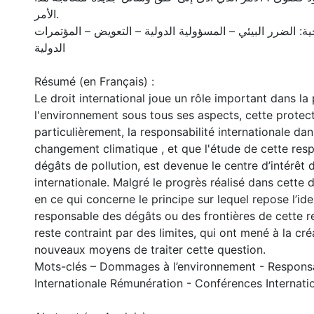
الأمر.
ية: الضرر البيئي – المسؤولية الدولية – التعويض – المؤتمرات
الدولية
Résumé (en Français) :
Le droit international joue un rôle important dans la
l'environnement sous tous ses aspects, cette protecti
particulièrement, la responsabilité internationale da
changement climatique , et que l'étude de cette resp
dégâts de pollution, est devenue le centre d’intérê
internationale. Malgré le progrès réalisé dans cette 
en ce qui concerne le principe sur lequel repose l’ide
responsable des dégâts ou des frontières de cette res
reste contraint par des limites, qui ont mené à la cr
nouveaux moyens de traiter cette question.
Mots-clés – Dommages à l’environnement - Responsa
Internationale Rémunération - Conférences Internati