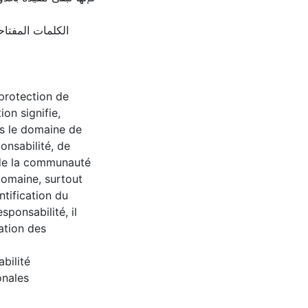
الكلمات المفتاح
 protection de
on signifie,
ns le domaine de
onsabilité, de
t de la communauté
domaine, surtout
ntification du
ponsabilité, il
éation des
bilité
onales