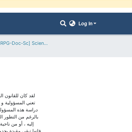
Log In
- [ VRPG-Doc-Sc] Sciences juridiques --- علوم قانونية
لقد كان للقانون ال
تعني المسؤولية و 
دراسة هذه المسؤولي
بالرغم من التطور ال
إليه ، أو من نا ،
فإنها تبقى مقيدة بحد