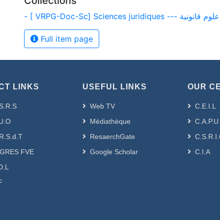
Collections
- [ VRPG-Doc-Sc] Sciences juridiques --- علوم قانونية
Full item page
CT LINKS
USEFUL LINKS
OUR C
S.R.S
Web TV
C.E.I.L
U.O
Médiathèque
C.A.P.U
R.S.d.T
ResaerchGate
C.S.R.I
GRES FVE
Google Scholar
C.I.A
D.L
F