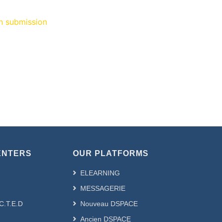
on submission
ENTERS
OUR PLATFORMS
ELEARNING
MESSAGERIE
.C.T.E.D
Nouveau DSPACE
Ancien DSPACE