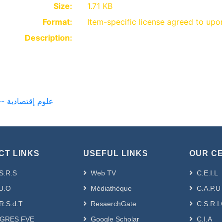
Size:
1.71 KB
Format:
Item-specific license agreed to up
Description:
- [ VRPG-Doc-Sc] Sciences économiques --- علوم إقتصادية
CT LINKS
USEFUL LINKS
OUR C
S.R.S
Web TV
C.E.I.L
U.O
Médiathèque
C.A.P.U
R.S.d.T
ResaerchGate
C.S.R.I
GRES FVE
Google Scholar
C.I.A