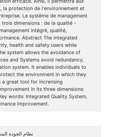
tion efficace. Ainsi, il permettra aux
s, la protection de l'environnement et
’entreprise. Le système de management
trois dimensions : de la qualité -
 management intégré, qualité,
formance. Abstract The integrated
rity, health and safety users while
 the system allows the avoidance of
ources and Systems avoid redundancy,
tion system. It enables individuals to
protect the environment in which they
 a great tool for incrensing
improvement in its three dimensions:
 Key words: Integrated Quality System,
ormance Improvement.
نظام الجودة المت