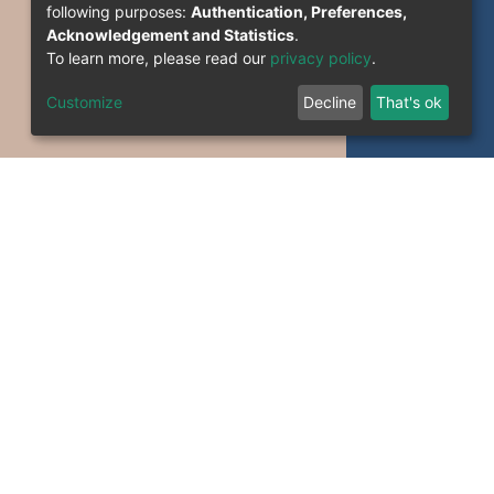
following purposes:
Authentication, Preferences,
Acknowledgement and Statistics
.
To learn more, please read our
privacy policy
.
Customize
Decline
That's ok
formation System Section (S.I) -C.S.R.I.C.T.E.D