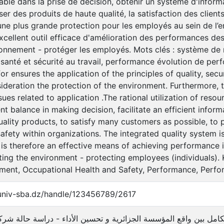
able dans la prise de décision, obtenir un système d'informa
iser des produits de haute qualité, la satisfaction des client
 une plus grande protection pour les employés au sein de l
xcellent outil efficace d'amélioration des performances des 
ronnement - protéger les employés. Mots clés : système de
santé et sécurité au travail, performance évolution de per
or ensures the application of the principles of quality, secu
sideration the protection of the environment. Furthermore,
ues related to application .The rational utilization of res
 balance in making decision, facilitate an efficient informa
ality products, to satisfy many customers as possible, to 
afety within organizations. The integrated quality system is
 is therefore an effective means of achieving performance 
cting the environment - protecting employees (individuals).
nment, Occupational Health and Safety, Performance, Perf
.univ-sba.dz/handle/123456789/2617
كامل بين واقع المؤسسة الجزائرية و تحسين الأداء - دراسة حالة شركة