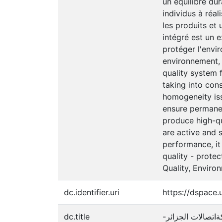
un équilibre dur
individus à réal
les produits et
intégré est un e
protéger l'envi
environnement, 
quality system f
taking into con
homogeneity iss
ensure permanent
produce high-qu
are active and s
performance, it
quality - prote
Quality, Enviro
dc.identifier.uri
https://dspace
dc.title
-اتصالات الجزائر