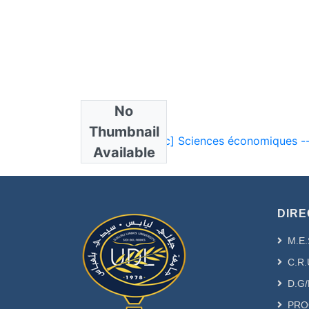
No
Collections
Thumbnail
Available
DIRE
M.E.
C.R.
D.G/
PRO