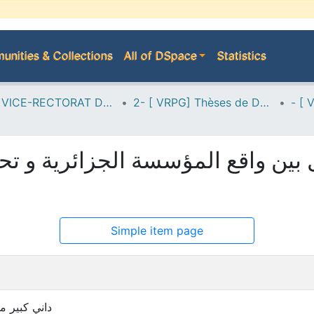
nities & Collections
All of DSpace
Statistics
A--> VICE-RECTORAT DE LA POST-GRADUATION
2- [ VRPG] Thèses de Doctorat en Sciences
Simple item page
r: داني كبير معاشو