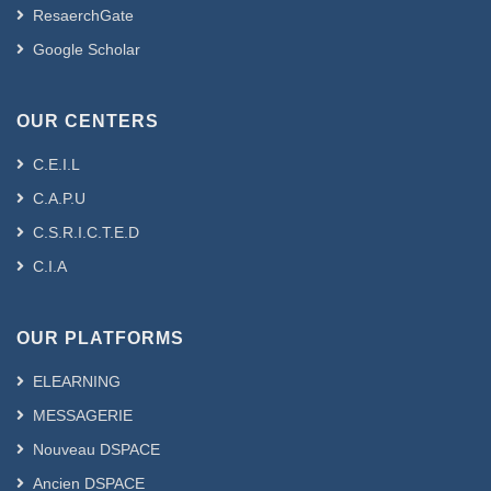
ResaerchGate
Google Scholar
OUR CENTERS
C.E.I.L
C.A.P.U
C.S.R.I.C.T.E.D
C.I.A
OUR PLATFORMS
ELEARNING
MESSAGERIE
Nouveau DSPACE
Ancien DSPACE