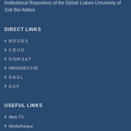
Institutional Repository of the Djillali Liabes University of
Sidi Bel Abbes
DIRECT LINKS
M.E.S.R.S
C.R.U.O
D.G/R.S.d.T
PROGRES FVE
S.N.D.L
A.U.F
USEFUL LINKS
Web TV
Médiathèque