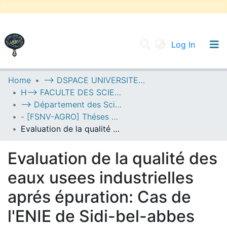
(current
Log In
UNIVERSITY OF D.L SIDI BEL ABBES
Home
--> DSPACE UNIVERSITE DJILALLI LIABES DE SIDI BEL ABBES
H--> FACULTE DES SCIENCES DE LA NATURE ET DE LA VIE
Communities & Collections
--> Département des Sciences de l’Agronomie
All of DSpace
- [FSNV-AGRO] Théses de Master II
Evaluation de la qualité des eaux usees industrielles aprés épuration: Cas de l'ENIE de Sidi-bel-abbes
Statistics
Evaluation de la qualité des
eaux usees industrielles
aprés épuration: Cas de
l'ENIE de Sidi-bel-abbes