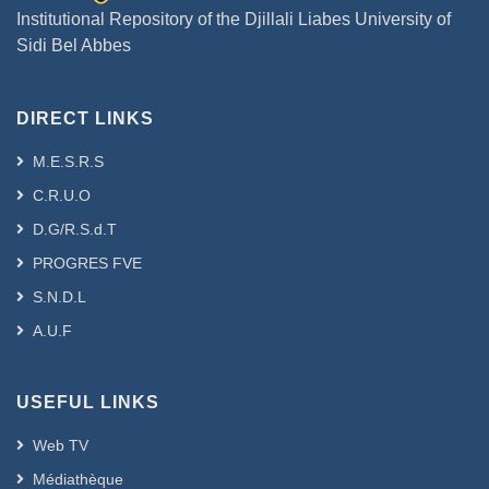
Institutional Repository of the Djillali Liabes University of
Sidi Bel Abbes
DIRECT LINKS
M.E.S.R.S
C.R.U.O
D.G/R.S.d.T
PROGRES FVE
S.N.D.L
A.U.F
USEFUL LINKS
Web TV
Médiathèque