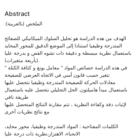
Abstract
:الملخص (بالعربية)
الهدف من هذه الدراسة هو تحليل السلوك الميكانيكي للصفائح
المتدرجة وظيفيا استنادا إلى الموضع الدقيق للمحور المحايد
باستعمال نظرية مبسطة و دقيقة ذات تشوه القص و بدرجة عليا
(بأربعة متغيرات).
في هذه الدراسة خصائص المواد " معامل يونغ و كثافة الكتلة "
تتغير حسب قانون أسي في الاتجاه العرضي للصفيحة
معادلات الحركة للصفيحة المتدرجة وظيفيا نتحصل عليها
باستعمال مبدأ هاميلتون. الحل التحليلي نتحصل عليه باستعمال
طريقة نافي
لإثبات دقة وكفاءة النظرية ، تتم مقارنة النتائج المتحصل عليها
مع نتائج نظريات أخرى
الكلمات المفتاحية : المواد المتدرجة وظيفيا، محور محايد،
الانحناء، الاهتزاز،نظرية ذات درجة عليا