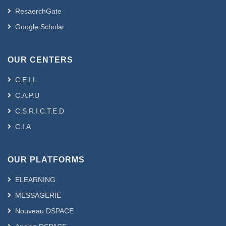
ResaerchGate
Google Scholar
OUR CENTERS
C.E.I.L
C.A.P.U
C.S.R.I.C.T.E.D
C.I.A
OUR PLATFORMS
ELEARNING
MESSAGERIE
Nouveau DSPACE