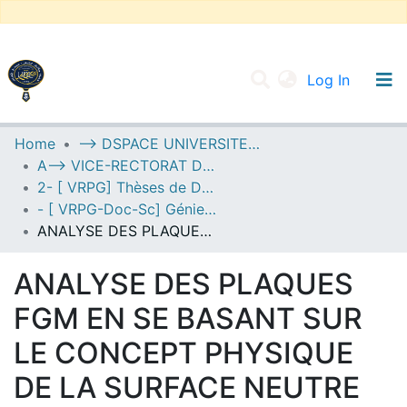
(current
Log In
UNIVERSITY OF D.L SIDI BEL ABBES
Home
--> DSPACE UNIVERSITE DJILALLI LIABES DE SIDI BEL ABBES
A--> VICE-RECTORAT DE LA POST-GRADUATION
Communities & Collections
2- [ VRPG] Thèses de Doctorat en Sciences
All of DSpace
- [ VRPG-Doc-Sc] Génie civil --- هندسة مدنية
ANALYSE DES PLAQUES FGM EN SE BASANT SUR LE CONCEPT PHYSIQUE DE LA SURFACE NEUTRE
Statistics
ANALYSE DES PLAQUES
FGM EN SE BASANT SUR
LE CONCEPT PHYSIQUE
DE LA SURFACE NEUTRE