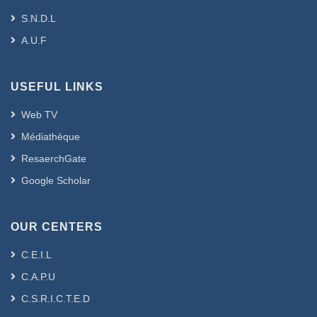
S.N.D.L
A.U.F
USEFUL LINKS
Web TV
Médiathèque
ResaerchGate
Google Scholar
OUR CENTERS
C.E.I.L
C.A.P.U
C.S.R.I.C.T.E.D