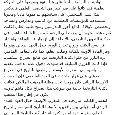
الوادية أو الزيانية ساروا على هذا النهج وشجعوا على الحركة
العلمية فقد كانوا على قدر كبير من التحصيل العلمي فانعكس
هذا الميل الشخصي على سياستهم فدعموها ماديا ومعنويا
بتشييدهم للمؤسسات التعليمية من كتاتيب ومدارس ومساجد
وتخصيص الأوقاف لدفع أجور المدرسين ومنح طلبة العلم،فكانت
ثمرة هذه الجهود أن برزت إلى الوجود ثلة من العلماء ساهموا في
حركية التدوين التاريخي، بالإضافة إلى ازدهار فن الوراقة وانتشار
فن نسخ الكتب ورواج تجارة الورق خلال العهد الزياني وهو ما
وفر المادة الأولية للكتابة وطلب العلم، كما كان للعامل المذهبي
أثره البارز من خلو الكتابة التاريخية من طابع الصراع المذهبي،
فإذا كانت القرون السابقة قد شهدت دخول عدة مذاهب عقدية
وسياسية إلى المغرب الأوسط وتوظيفها للتاريخ في الصراع
المذهبي على غرار ماحدث في العهد الفاطمي فإن المغرب
الأوسط الزياني كان موحدا تحت مظلة المذهب المالكي فكانت
الكتابة التاريخية خالية من شوائب هذا الصراع فكل مايتم تدوينه
يكون في إطار هذا المذهب.
-انحسار الكتابة التاريخية في المغرب الأوسط خلال العهد العبد
الوادي أو الزياني بين رافدين، ألا وهما التأريخ للسياسة والتأريخ
للعلم، وهو ماشهدناه من كثرة انتشار كتب التاريخ السياسي