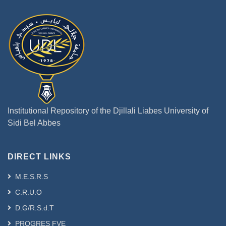
Institutional Repository of the Djillali Liabes University of
Sidi Bel Abbes
DIRECT LINKS
M.E.S.R.S
C.R.U.O
D.G/R.S.d.T
PROGRES FVE