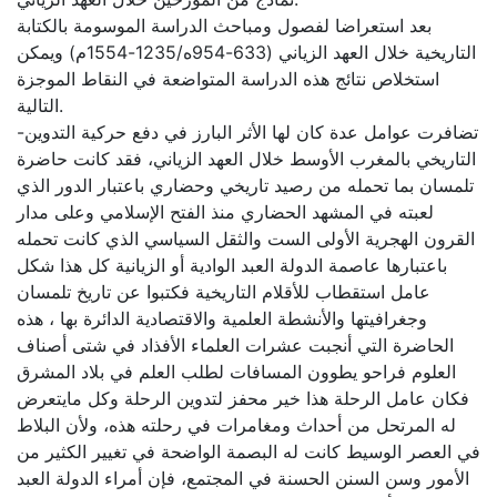
بعد استعراضا لفصول ومباحث الدراسة الموسومة بالكتابة
التاريخية خلال العهد الزياني (633-954ه/1235-1554م) ويمكن
استخلاص نتائج هذه الدراسة المتواضعة في النقاط الموجزة
التالية.
-تضافرت عوامل عدة كان لها الأثر البارز في دفع حركية التدوين
التاريخي بالمغرب الأوسط خلال العهد الزياني، فقد كانت حاضرة
تلمسان بما تحمله من رصيد تاريخي وحضاري باعتبار الدور الذي
لعبته في المشهد الحضاري منذ الفتح الإسلامي وعلى مدار
القرون الهجرية الأولى الست والثقل السياسي الذي كانت تحمله
باعتبارها عاصمة الدولة العبد الوادية أو الزيانية كل هذا شكل
عامل استقطاب للأقلام التاريخية فكتبوا عن تاريخ تلمسان
وجغرافيتها والأنشطة العلمية والاقتصادية الدائرة بها ، هذه
الحاضرة التي أنجبت عشرات العلماء الأفذاد في شتى أصناف
العلوم فراحو يطوون المسافات لطلب العلم في بلاد المشرق
فكان عامل الرحلة هذا خير محفز لتدوين الرحلة وكل مايتعرض
له المرتحل من أحداث ومغامرات في رحلته هذه، ولأن البلاط
في العصر الوسيط كانت له البصمة الواضحة في تغيير الكثير من
الأمور وسن السنن الحسنة في المجتمع، فإن أمراء الدولة العبد