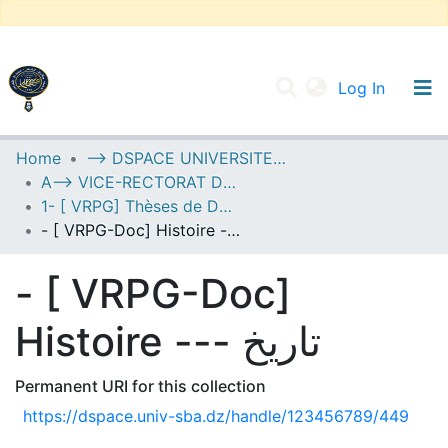
(current
Log In
UNIVERSITY OF D.L SIDI BEL ABBES
Home
--> DSPACE UNIVERSITE DJILALLI LIABES DE SIDI BEL ABBES
A--> VICE-RECTORAT DE LA POST-GRADUATION
Communities & Collections
1- [ VRPG] Thèses de Doctorat
All of DSpace
- [ VRPG-Doc] Histoire --- تاريخ
Statistics
- [ VRPG-Doc]
Histoire --- تاريخ
Permanent URI for this collection
https://dspace.univ-sba.dz/handle/123456789/449