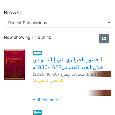
Browse
Recent Submissions
Now showing
1 - 5 of 10
Item
الحضور الجزائري في إيالة تونس
خلال العهد العثماني1628-1830م
(
2020-10-20
)
سحابات زهيرة
;
Encadreur:
عسال نور الدين
الملخص (بالعربية)
تتناول هذه الدراسة موضوع" الحضور الجزائري
Show more
في إيالة تونس خلال العهد العثماني 1628-
1830م "حيث حتمت الظرفية مع مطلع
Item