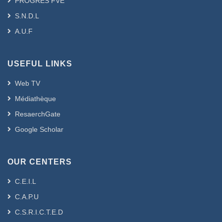
PROGRES FVE
S.N.D.L
A.U.F
USEFUL LINKS
Web TV
Médiathèque
ResaerchGate
Google Scholar
OUR CENTERS
C.E.I.L
C.A.P.U
C.S.R.I.C.T.E.D