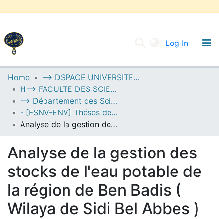
(current
Log In
UNIVERSITY OF D.L SIDI BEL ABBES
Home
--> DSPACE UNIVERSITE DJILALLI LIABES DE SIDI BEL ABBES
H--> FACULTE DES SCIENCES DE LA NATURE ET DE LA VIE
Communities & Collections
--> Département des Sciences de l’Environnement
All of DSpace
- [FSNV-ENV] Théses de Master II
Analyse de la gestion des stocks de l'eau potable de la région de Ben Badis ( Wilaya de Sidi Bel Abbes )
Statistics
Analyse de la gestion des
stocks de l'eau potable de
la région de Ben Badis (
Wilaya de Sidi Bel Abbes )