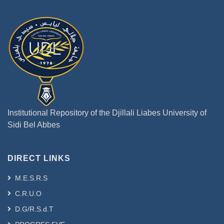
Institutional Repository of the Djillali Liabes University of
Sidi Bel Abbes
DIRECT LINKS
M.E.S.R.S
C.R.U.O
D.G/R.S.d.T